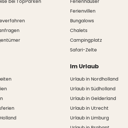
eise bei TopParken
Ferienhäuser
Ferienvillen
everfahren
Bungalows
anfragen
Chalets
igentümer
Campingplatz
Safari-Zelte
Im Urlaub
zeiten
Urlaub in Nordholland
ien
Urlaub in Südholland
en
Urlaub in Gelderland
ferien
Urlaub in Utrecht
 Holland
Urlaub in Limburg
Urlaub in Brabant