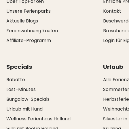
Über TopParken
Ehrliche Pr
Unsere Ferienparks
Kontakt
Aktuelle Blogs
Beschwerd
Ferienwohnung kaufen
Broschüre 
Affiliate-Programm
Login für E
Specials
Urlaub
Rabatte
Alle Ferien
Last-Minutes
Sommerfer
Bungalow-Specials
Herbstferi
Urlaub mit Hund
Weihnachts
Wellness Ferienhaus Holland
Silvester in
Villa mit Pool in Holland
Frühling