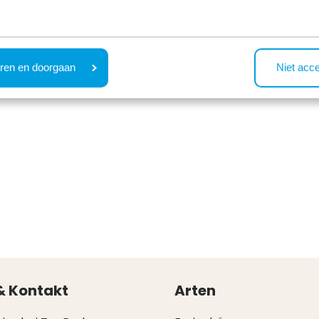
ren en doorgaan
Niet acc
& Kontakt
Arten