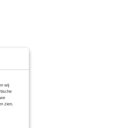
n wij
tische
 we
n zien.