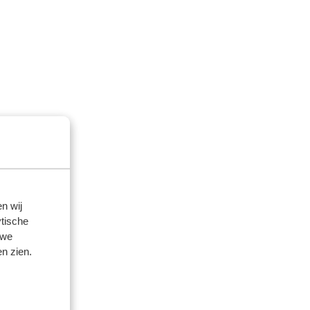
n wij
tische
 we
n zien.