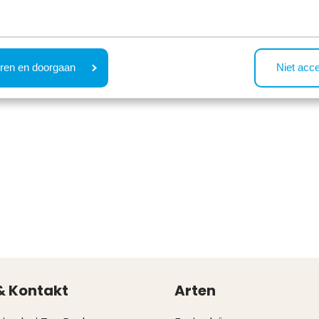
ren en doorgaan
Niet acc
& Kontakt
Arten