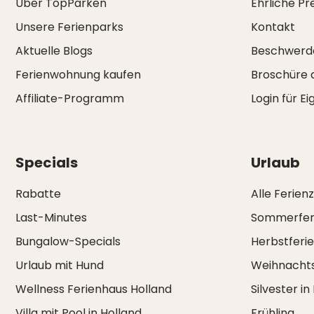
Über TopParken
Ehrliche Pr
Unsere Ferienparks
Kontakt
Aktuelle Blogs
Beschwerd
Ferienwohnung kaufen
Broschüre 
Affiliate-Programm
Login für E
Specials
Urlaub
Rabatte
Alle Ferien
Last-Minutes
Sommerfer
Bungalow-Specials
Herbstferi
Urlaub mit Hund
Weihnachts
Wellness Ferienhaus Holland
Silvester in
Villa mit Pool in Holland
Frühling