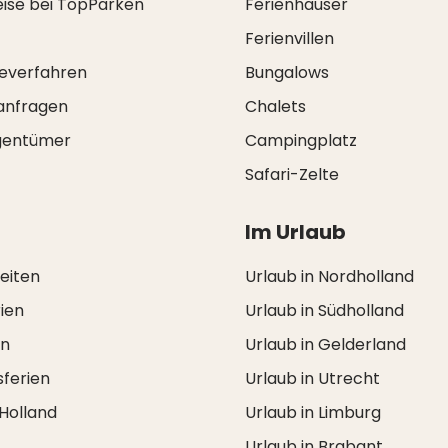
eise bei TopParken
Ferienhäuser
Ferienvillen
everfahren
Bungalows
anfragen
Chalets
igentümer
Campingplatz
Safari-Zelte
Im Urlaub
zeiten
Urlaub in Nordholland
ien
Urlaub in Südholland
en
Urlaub in Gelderland
ferien
Urlaub in Utrecht
 Holland
Urlaub in Limburg
Urlaub in Brabant