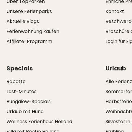
Über TopParken
Ehrliche Pr
Unsere Ferienparks
Kontakt
Aktuelle Blogs
Beschwerd
Ferienwohnung kaufen
Broschüre 
Affiliate-Programm
Login für E
Specials
Urlaub
Rabatte
Alle Ferien
Last-Minutes
Sommerfer
Bungalow-Specials
Herbstferi
Urlaub mit Hund
Weihnachts
Wellness Ferienhaus Holland
Silvester in
Villa mit Pool in Holland
Frühling