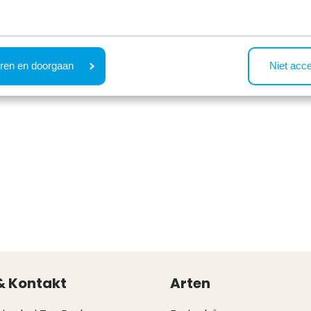
ren en doorgaan
Niet acc
& Kontakt
Arten