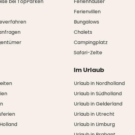
eise bei TopParken
Ferienhäuser
Ferienvillen
everfahren
Bungalows
anfragen
Chalets
igentümer
Campingplatz
Safari-Zelte
Im Urlaub
zeiten
Urlaub in Nordholland
ien
Urlaub in Südholland
en
Urlaub in Gelderland
ferien
Urlaub in Utrecht
 Holland
Urlaub in Limburg
Urlaub in Brabant