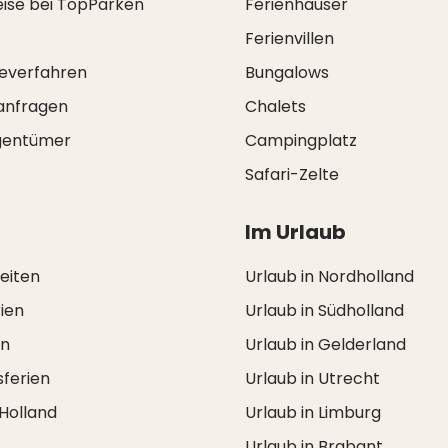
eise bei TopParken
Ferienhäuser
Ferienvillen
everfahren
Bungalows
anfragen
Chalets
igentümer
Campingplatz
Safari-Zelte
Im Urlaub
zeiten
Urlaub in Nordholland
ien
Urlaub in Südholland
en
Urlaub in Gelderland
ferien
Urlaub in Utrecht
 Holland
Urlaub in Limburg
Urlaub in Brabant