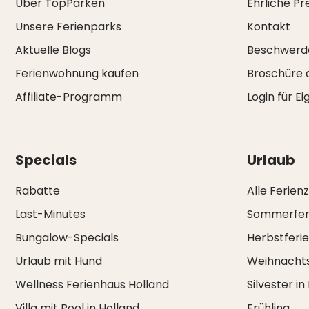
Über TopParken
Ehrliche Pr
Unsere Ferienparks
Kontakt
Aktuelle Blogs
Beschwerd
Ferienwohnung kaufen
Broschüre 
Affiliate-Programm
Login für E
Specials
Urlaub
Rabatte
Alle Ferien
Last-Minutes
Sommerfer
Bungalow-Specials
Herbstferi
Urlaub mit Hund
Weihnachts
Wellness Ferienhaus Holland
Silvester in
Villa mit Pool in Holland
Frühling