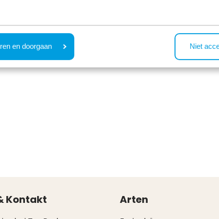
ren en doorgaan
Niet acc
& Kontakt
Arten