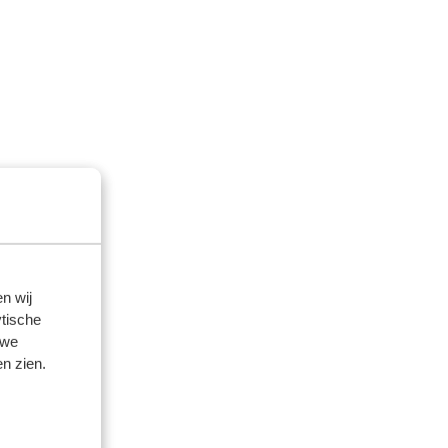
n wij
tische
 we
n zien.