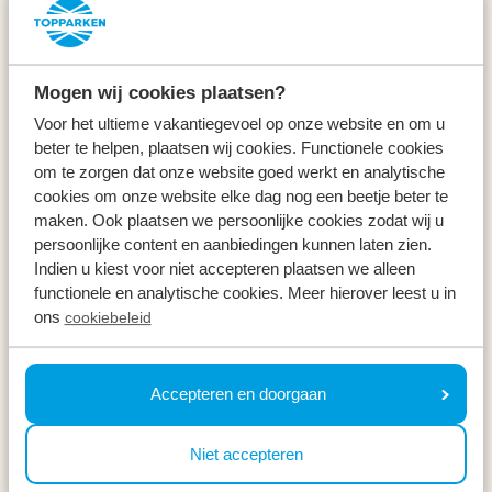
Service & Kontakt
Arten
Mogen wij cookies plaatsen?
Specials
Voor het ultieme vakantiegevoel op onze website en om u
beter te helpen, plaatsen wij cookies. Functionele cookies
Urlaub
om te zorgen dat onze website goed werkt en analytische
cookies om onze website elke dag nog een beetje beter te
maken. Ook plaatsen we persoonlijke cookies zodat wij u
Im Urlaub
persoonlijke content en aanbiedingen kunnen laten zien.
Indien u kiest voor niet accepteren plaatsen we alleen
Newsletter
functionele en analytische cookies. Meer hierover leest u in
ons
cookiebeleid
Erhalte, genau wie 100.000 andere, Inspirationen für
die schönsten Regionen, die besten
Wochenendausflüge und die besten Preise ⤵
Accepteren en doorgaan
Ihre E-Mail Adresse *
Niet accepteren