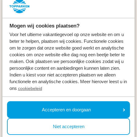
Service & Kontakt
Arten
Mogen wij cookies plaatsen?
Specials
Voor het ultieme vakantiegevoel op onze website en om u
beter te helpen, plaatsen wij cookies. Functionele cookies
Urlaub
om te zorgen dat onze website goed werkt en analytische
cookies om onze website elke dag nog een beetje beter te
maken. Ook plaatsen we persoonlijke cookies zodat wij u
Im Urlaub
persoonlijke content en aanbiedingen kunnen laten zien.
Indien u kiest voor niet accepteren plaatsen we alleen
Newsletter
functionele en analytische cookies. Meer hierover leest u in
ons
cookiebeleid
Erhalte, genau wie 100.000 andere, Inspirationen für
die schönsten Regionen, die besten
Wochenendausflüge und die besten Preise ⤵
Accepteren en doorgaan
Ihre E-Mail Adresse *
Niet accepteren