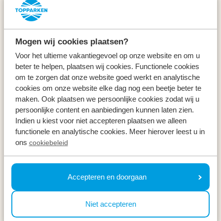
Service & Kontakt
Arten
Mogen wij cookies plaatsen?
Specials
Voor het ultieme vakantiegevoel op onze website en om u
beter te helpen, plaatsen wij cookies. Functionele cookies
Urlaub
om te zorgen dat onze website goed werkt en analytische
cookies om onze website elke dag nog een beetje beter te
maken. Ook plaatsen we persoonlijke cookies zodat wij u
Im Urlaub
persoonlijke content en aanbiedingen kunnen laten zien.
Indien u kiest voor niet accepteren plaatsen we alleen
Newsletter
functionele en analytische cookies. Meer hierover leest u in
ons
cookiebeleid
Erhalte, genau wie 100.000 andere, Inspirationen für
die schönsten Regionen, die besten
Wochenendausflüge und die besten Preise ⤵
Accepteren en doorgaan
Ihre E-Mail Adresse *
Niet accepteren