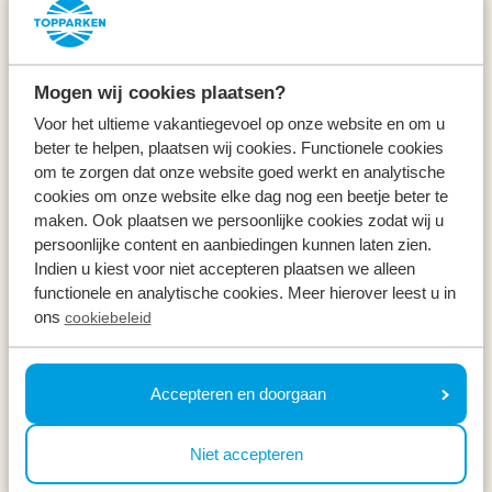
Service & Kontakt
Arten
Mogen wij cookies plaatsen?
Specials
Voor het ultieme vakantiegevoel op onze website en om u
beter te helpen, plaatsen wij cookies. Functionele cookies
Urlaub
om te zorgen dat onze website goed werkt en analytische
cookies om onze website elke dag nog een beetje beter te
maken. Ook plaatsen we persoonlijke cookies zodat wij u
Im Urlaub
persoonlijke content en aanbiedingen kunnen laten zien.
Indien u kiest voor niet accepteren plaatsen we alleen
Newsletter
functionele en analytische cookies. Meer hierover leest u in
ons
cookiebeleid
Erhalte, genau wie 100.000 andere, Inspirationen für
die schönsten Regionen, die besten
Wochenendausflüge und die besten Preise ⤵
Accepteren en doorgaan
Ihre E-Mail Adresse *
Niet accepteren