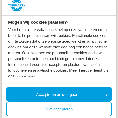
Service & Kontakt
Arten
Mogen wij cookies plaatsen?
Specials
Voor het ultieme vakantiegevoel op onze website en om u
beter te helpen, plaatsen wij cookies. Functionele cookies
Urlaub
om te zorgen dat onze website goed werkt en analytische
cookies om onze website elke dag nog een beetje beter te
maken. Ook plaatsen we persoonlijke cookies zodat wij u
Im Urlaub
persoonlijke content en aanbiedingen kunnen laten zien.
Indien u kiest voor niet accepteren plaatsen we alleen
Newsletter
functionele en analytische cookies. Meer hierover leest u in
ons
cookiebeleid
Erhalte, genau wie 100.000 andere, Inspirationen für
die schönsten Regionen, die besten
Wochenendausflüge und die besten Preise ⤵
Accepteren en doorgaan
Ihre E-Mail Adresse *
Niet accepteren