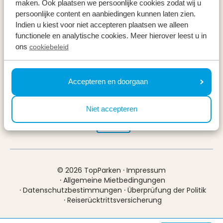
maken. Ook plaatsen we persoonlijke cookies zodat wij u
Kostenlose Stornierung innerhalb von 24
persoonlijke content en aanbiedingen kunnen laten zien.
Indien u kiest voor niet accepteren plaatsen we alleen
Stunden
functionele en analytische cookies. Meer hierover leest u in
Flexibel in Raten zahlen
ons
cookiebeleid
100% sichere und vertrauenswürdige Bezahlung
Bezahlen Sie sicher mit
Accepteren en doorgaan
Niet accepteren
·
© 2026 TopParken
Impressum
·
Allgemeine Mietbedingungen
·
·
Datenschutzbestimmungen
Überprüfung der Politik
·
Reiserücktrittsversicherung