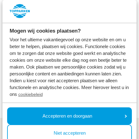
hier
.
Hinweis zu § 36 VSBG
Wir nehmen nicht an Streitbeilegungsverfahren vor
Mogen wij cookies plaatsen?
einer Verbraucherschlichtungsstelle teil und sind
Voor het ultieme vakantiegevoel op onze website en om u
dazu auch nicht verpflichtet.
beter te helpen, plaatsen wij cookies. Functionele cookies
om te zorgen dat onze website goed werkt en analytische
Verantwortlich für den Inhalt (gem. § 55 Abs. 2
cookies om onze website elke dag nog een beetje beter te
maken. Ook plaatsen we persoonlijke cookies zodat wij u
RStV):
persoonlijke content en aanbiedingen kunnen laten zien.
TopParken Marketing
Indien u kiest voor niet accepteren plaatsen we alleen
functionele en analytische cookies. Meer hierover leest u in
Bildrechte:
ons
cookiebeleid
TopParken
Accepteren en doorgaan
Allgemeines
Niet accepteren