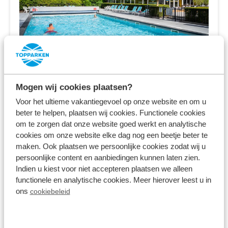
Resort Bosvallei
Ede,
Gelderland
Mogen wij cookies plaatsen?
Voor het ultieme vakantiegevoel op onze website en om u
8.0
1085 Bewertungen
beter te helpen, plaatsen wij cookies. Functionele cookies
om te zorgen dat onze website goed werkt en analytische
Familienpark in den Wäldern der Veluwe
cookies om onze website elke dag nog een beetje beter te
maken. Ook plaatsen we persoonlijke cookies zodat wij u
Ferienhäuser, Campingplätze und
persoonlijke content en aanbiedingen kunnen laten zien.
Safarizelte
Indien u kiest voor niet accepteren plaatsen we alleen
functionele en analytische cookies. Meer hierover leest u in
Verschiedene Innen- und Außenanlagen
ons
cookiebeleid
Mo 17. August - Fr 21. August
4 Nächte
Ab:
521,00 €
2 Gäste