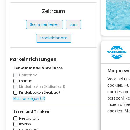
Zeitraum
Sommerferien
Juni
Fronleichnam
Das war 
Parkeinrichtungen
Wählen Sie e
Schwimmbad & Wellness
Mogen wij
Hallenbad
Voor het ul
Freibad
cookies. Fu
Kinderbecken (Hallenbad)
cookies om 
Kinderbecken (Freibad)
persoonlijke
Mehr anzeigen (4)
Indien u kie
cookies. Me
Essen und Trinken
Restaurant
Imbiss
Café / Bar