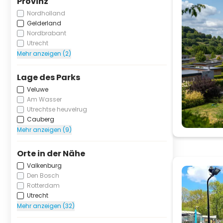
Provinz
Nordholland
Gelderland
Nordbrabant
Utrecht
Mehr anzeigen (2)
Lage des Parks
Veluwe
Am Wasser
Utrechtse heuvelrug
Cauberg
Mehr anzeigen (9)
Orte in der Nähe
Valkenburg
Den Bosch
Rotterdam
Utrecht
Mehr anzeigen (32)