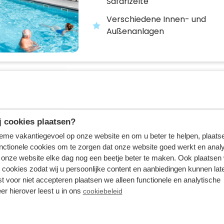
Safarizelte
Verschiedene Innen- und
Außenanlagen
Ihre Auswahl – hier kommt die Inspiratio
inen anderen Anreise- und/oder Abreisetag oder sehen Si
 cookies plaatsen?
tieme vakantiegevoel op onze website en om u beter te helpen, plaatse
nctionele cookies om te zorgen dat onze website goed werkt en analy
Resort Lexmond
onze website elke dag nog een beetje beter te maken. Ook plaatsen
 cookies zodat wij u persoonlijke content en aanbiedingen kunnen late
Lexmond,
Utrecht
st voor niet accepteren plaatsen we alleen functionele en analytische
er hierover leest u in ons
cookiebeleid
Ferienpark mit Erholungsstr
Fluss Lek