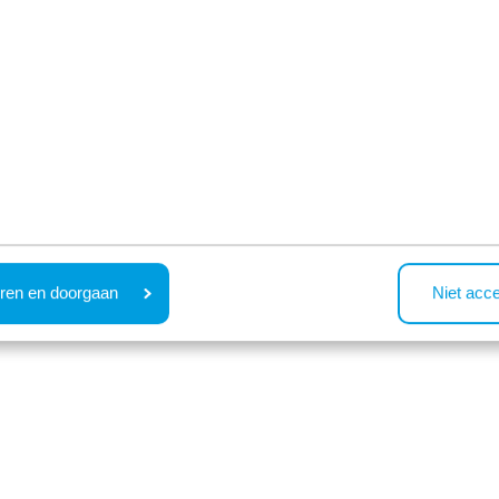
Ferienhäuser, kleine Häuser u
Campingplätze
Im grünen Herzen der Nieder
ren en doorgaan
Niet acc