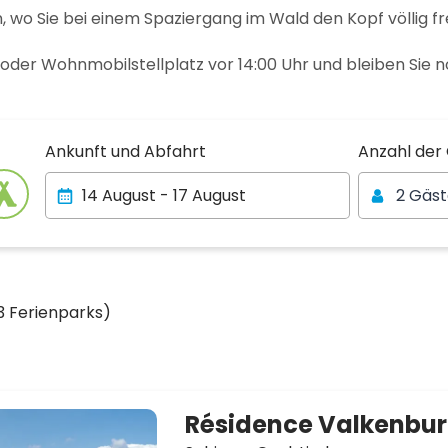
 wo Sie bei einem Spaziergang im Wald den Kopf völlig fr
der Wohnmobilstellplatz vor 14:00 Uhr und bleiben Sie n
Anzahl der
Ankunft und Abfahrt
Anzahl der
2 Gäs
3 Ferienparks)
Résidence Valkenbu