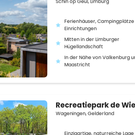
Schin op Geul,
Limburg
Ferienhäuser, Campingplätze 
Einrichtungen
Mitten in der Limburger
Hügellandschaft
In der Nähe von Valkenburg u
Maastricht
Recreatiepark de Wi
Wageningen,
Gelderland
Einzigartige, naturreiche Lage