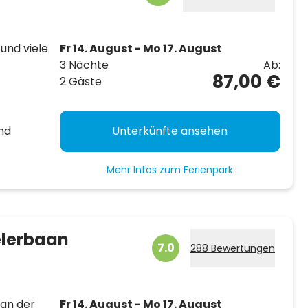
und viele
Fr 14. August - Mo 17. August
3 Nächte
Ab:
87,00 €
2 Gäste
nd
Unterkünfte ansehen
Mehr Infos zum Ferienpark
elerbaan
7.0
288 Bewertungen
 an der
Fr 14. August - Mo 17. August