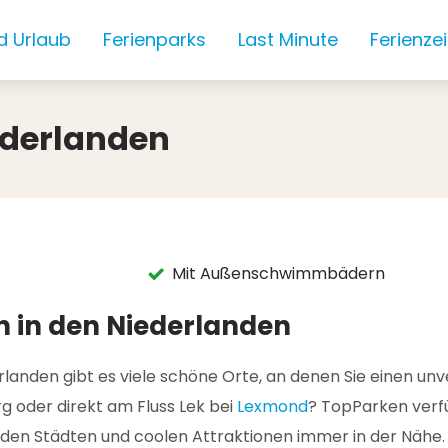
d Urlaub
Ferienparks
Last Minute
Ferienze
ederlanden
Mit Außenschwimmbädern
n in den Niederlanden
rlanden gibt es viele schöne Orte, an denen Sie einen un
g oder direkt am Fluss Lek bei
Lexmond
? TopParken verf
renden Städten und coolen Attraktionen immer in der Nä