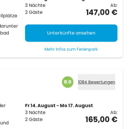
3 Nächte
Ab:
147,00 €
2 Gäste
llplätze
darunter
mbad
Unterkünfte ansehen
Mehr Infos zum Ferienpark
8.0
1084 Bewertungen
der
Fr 14. August - Mo 17. August
3 Nächte
Ab:
165,00 €
2 Gäste
 und