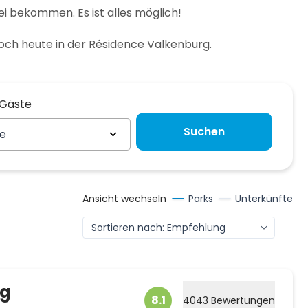
ei bekommen. Es ist alles möglich!
och heute in der Résidence Valkenburg.
 Gäste
 Gäste
Suchen
te
Ansicht wechseln
Parks
Unterkünfte
rg
8.1
4043 Bewertungen