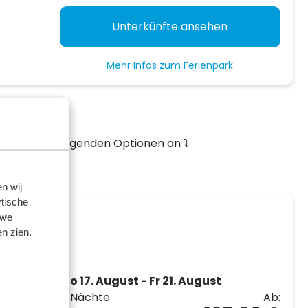
Unterkünfte ansehen
Mehr Infos zum Ferienpark
n!
e sich die folgenden Optionen an ⤵️
n wij
tische
 we
n zien.
and am
Mo 17. August - Fr 21. August
4 Nächte
Ab: