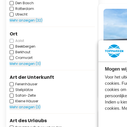
Den Bosch
Rotterdam
Utrecht
Mehr anzeigen (32)
Ort
Aalst
Beekbergen
Berkhout
Cromvoirt
Mehr anzeigen (11)
Mogen wij
Art der Unterkunft
Voor het ul
cookies. Fu
Ferienhäuser
cookies om 
Stellplätze
Safari-Zelte
persoonlijke
Kleine Häuser
Indien u kie
Mehr anzeigen (3)
cookies. Me
Art des Urlaubs