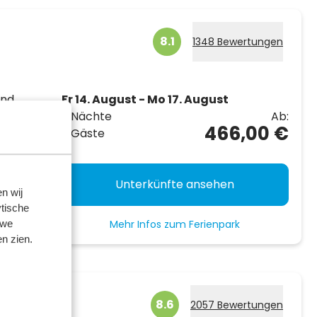
8.1
1348 Bewertungen
und
Fr 14. August - Mo 17. August
3 Nächte
Ab:
466,00 €
2 Gäste
er
unter
Unterkünfte ansehen
n wij
tische
Mehr Infos zum Ferienpark
 we
n zien.
8.6
2057 Bewertungen