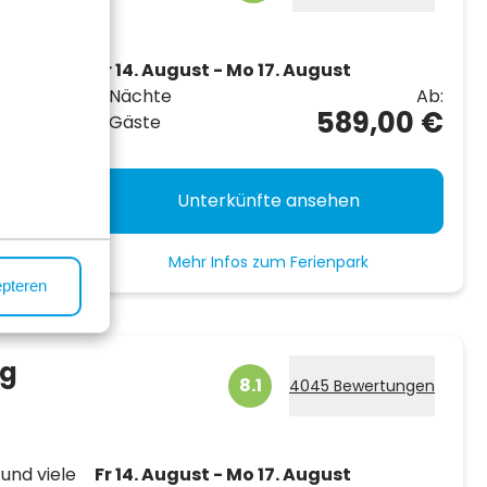
aldrand
Fr 14. August - Mo 17. August
3 Nächte
Ab:
589,00 €
2 Gäste
aurant,
Unterkünfte ansehen
Mehr Infos zum Ferienpark
epteren
rg
8.1
4045 Bewertungen
und viele
Fr 14. August - Mo 17. August