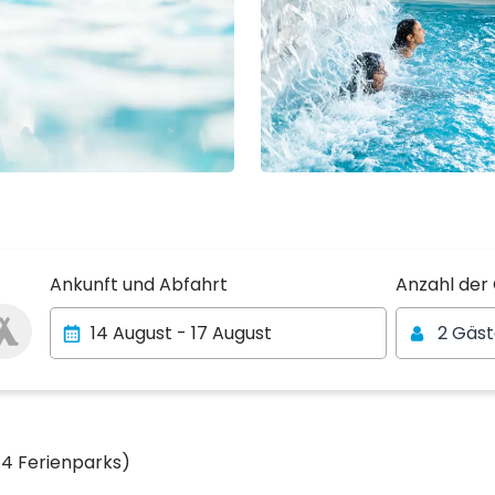
Anzahl der
Ankunft und Abfahrt
Anzahl der
2 Gäs
14 Ferienparks)