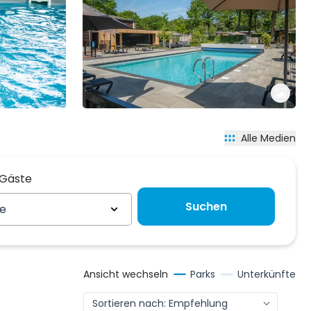
Alle Medien
 Gäste
 Gäste
Suchen
te
Ansicht wechseln
Parks
Unterkünfte