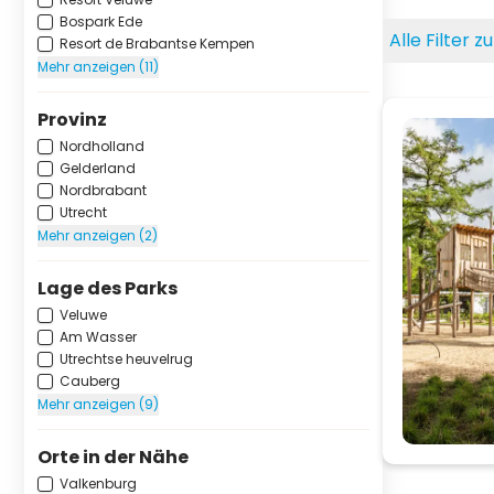
Bospark Ede
Alle Filter 
Resort de Brabantse Kempen
Mehr anzeigen (11)
Provinz
Nordholland
Gelderland
Nordbrabant
Utrecht
Mehr anzeigen (2)
Lage des Parks
Veluwe
Am Wasser
Utrechtse heuvelrug
Cauberg
Mehr anzeigen (9)
Orte in der Nähe
Valkenburg