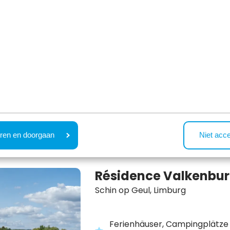
Luxuriöses Ferienresort am W
Moderne Ferienhäuser
Schwimmbäder, Bowling, Rest
Spielloft und mehr
ren en doorgaan
Niet acc
Résidence Valkenbu
Schin op Geul,
Limburg
Ferienhäuser, Campingplätze 