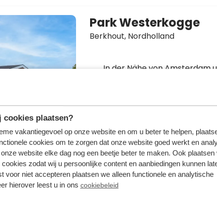
Park Westerkogge
Berkhout,
Nordholland
In der Nähe von Amsterdam 
Volendam
Ferienhäuser direkt am Wass
Wasserreiche Umgebung, dar
 cookies plaatsen?
Stadstrand Hoorn und die
tieme vakantiegevoel op onze website en om u beter te helpen, plaatse
niederländische Küste
nctionele cookies om te zorgen dat onze website goed werkt en analy
onze website elke dag nog een beetje beter te maken. Ook plaatsen
 cookies zodat wij u persoonlijke content en aanbiedingen kunnen late
st voor niet accepteren plaatsen we alleen functionele en analytische
er hierover leest u in ons
cookiebeleid
Resort Veluwe
Garderen,
Gelderland