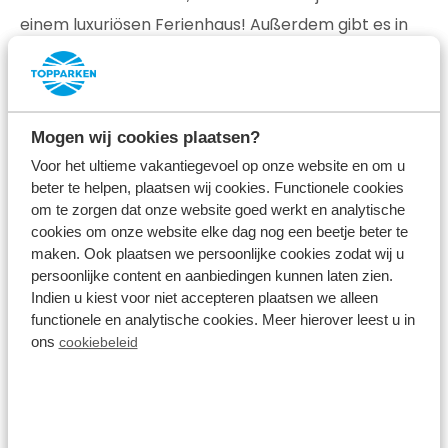
einem luxuriösen Ferienhaus! Außerdem gibt es in
unseren Ferienparks jede Menge zu erleben. Unsere
Freizeitparks in Brabant verfügen zum Beispiel über
ein beheiztes Freibad mit Kinderbecken, mehrere
Mogen wij cookies plaatsen?
Sportplätze, einen Spielplatz und ein Restaurant mit
Voor het ultieme vakantiegevoel op onze website en om u
Terrasse. Während Ihres Aufenthalts in einem
beter te helpen, plaatsen wij cookies. Functionele cookies
unserer Bungalowparks in Nordbrabant können Sie
om te zorgen dat onze website goed werkt en analytische
dank
kostenlosem WLAN
die Heimatfront mit
cookies om onze website elke dag nog een beetje beter te
maken. Ook plaatsen we persoonlijke cookies zodat wij u
lustigen Fotos auf dem Laufenden halten. Auch Ihr
persoonlijke content en aanbiedingen kunnen laten zien.
treuer vierbeiniger Freund ist bei uns herzlich
Indien u kiest voor niet accepteren plaatsen we alleen
functionele en analytische cookies. Meer hierover leest u in
willkommen.
Urlaubserinnerungen schaffen ist
ons
cookiebeleid
etwas, das wir gemeinsam tun
! Sie können sowohl
haustierfreie als auch
haustierfreundliche
Ferienhäuser mieten.