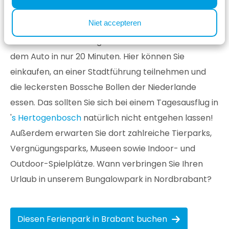
können. Mieten Sie ein Boot oder bestellen Sie im
Niet accepteren
Strandpavillon ein erfrischendes Getränk. Die
schöne Stadt 's Hertogenbosch erreichen Sie mit
dem Auto in nur 20 Minuten. Hier können Sie
einkaufen, an einer Stadtführung teilnehmen und
die leckersten Bossche Bollen der Niederlande
essen. Das sollten Sie sich bei einem Tagesausflug in
'
s Hertogenbosch
natürlich nicht entgehen lassen!
Außerdem erwarten Sie dort zahlreiche Tierparks,
Vergnügungsparks, Museen sowie Indoor- und
Outdoor-Spielplätze. Wann verbringen Sie Ihren
Urlaub in unserem Bungalowpark in Nordbrabant?
Diesen Ferienpark in Brabant buchen