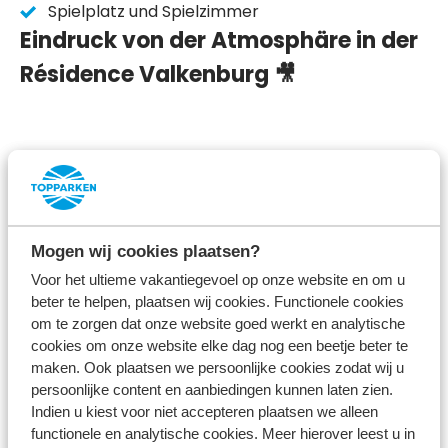
Spielplatz und Spielzimmer
Eindruck von der Atmosphäre in der
Résidence Valkenburg 🎥
Entdecken Sie die schöne
Umgebung von Südlimburg
Mogen wij cookies plaatsen?
Voor het ultieme vakantiegevoel op onze website en om u
Die Résidence Valkenburg liegt im schönen Geul-
beter te helpen, plaatsen wij cookies. Functionele cookies
Tal, inmitten der hügeligen Landschaft Südlimburgs.
om te zorgen dat onze website goed werkt en analytische
cookies om onze website elke dag nog een beetje beter te
Mit einer 10-minütigen Fahrt sind Sie bereits im
maken. Ook plaatsen we persoonlijke cookies zodat wij u
Zentrum von
Valkenburg
und 20 Autominuten von
persoonlijke content en aanbiedingen kunnen laten zien.
der Limburger Hauptstadt
Maastricht
entfernt. In
Indien u kiest voor niet accepteren plaatsen we alleen
functionele en analytische cookies. Meer hierover leest u in
diesen gemütlichen Städten können Sie auf einer