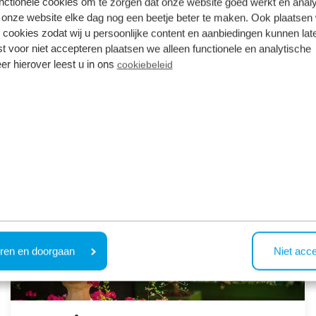
nctionele cookies om te zorgen dat onze website goed werkt en analy
onze website elke dag nog een beetje beter te maken. Ook plaatsen
 cookies zodat wij u persoonlijke content en aanbiedingen kunnen late
st voor niet accepteren plaatsen we alleen functionele en analytische
de Wielerbaan der Erholung dient. Das bedeutet, dass Gäs
er hierover leest u in ons
cookiebeleid
gen für (kurze) Erholungsaufenthalte.
creatiepark de Wielerbaan
ren en doorgaan
Niet acc