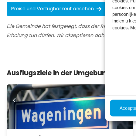
cookies. Fu
cookies om 
Preise und Verfügbarkeut ansehen
persoonlijke
Indien u kie
Die Gemeinde hat festgelegt, dass der Recreatiepark 
cookies. Me
Erholung tun dürfen. Wir akzeptieren daher nur Buchun
Ausflugsziele in der Umgebung von Re
Accepte