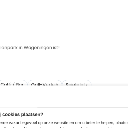
rienpark in Wageningen ist!
Café / Bar
Grill-Verleih
Spielplatz
Tischtennis
Stadtrad
E-Bike
 cookies plaatsen?
tieme vakantiegevoel op onze website en om u beter te helpen, plaatse