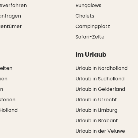
everfahren
Bungalows
anfragen
Chalets
igentümer
Campingplatz
Safari-Zelte
Im Urlaub
zeiten
Urlaub in Nordholland
ien
Urlaub in Südholland
en
Urlaub in Gelderland
ferien
Urlaub in Utrecht
 Holland
Urlaub in Limburg
Urlaub in Brabant
n
Urlaub in der Veluwe