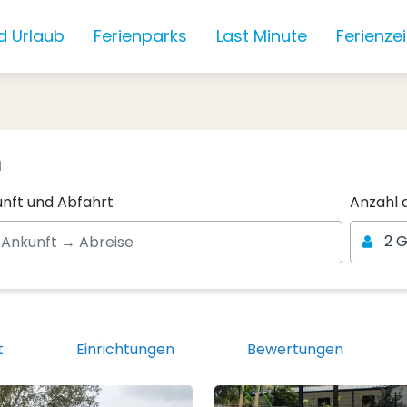
d Urlaub
Ferienparks
Last Minute
Ferienze
n
Anzahl 
nft und Abfahrt
Anzahl 
2 
t
Einrichtungen
Bewertungen