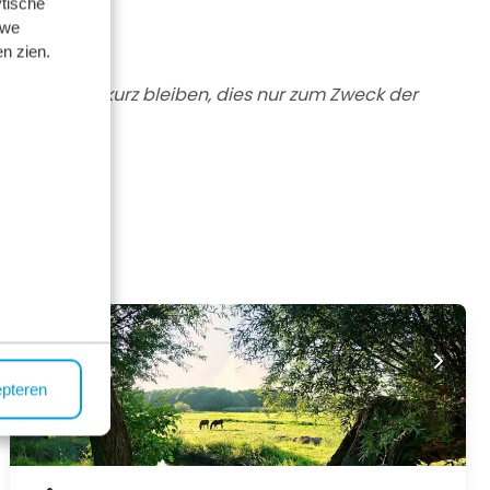
tische
 we
n zien.
te, die nur kurz bleiben, dies nur zum Zweck der
epteren