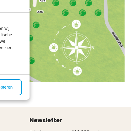
n wij
tische
 we
n zien.
epteren
Newsletter