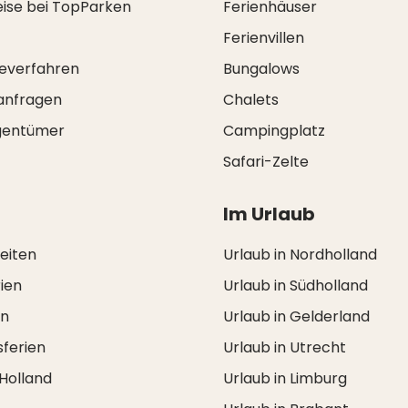
eise bei TopParken
Ferienhäuser
Ferienvillen
everfahren
Bungalows
anfragen
Chalets
igentümer
Campingplatz
Safari-Zelte
Im Urlaub
zeiten
Urlaub in Nordholland
ien
Urlaub in Südholland
en
Urlaub in Gelderland
ferien
Urlaub in Utrecht
 Holland
Urlaub in Limburg