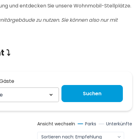
ng und entdecken Sie unsere Wohnmobil-Stellplätze.
nitärgebäude zu nutzen. Sie können also nur mit
t ⤵
 Gäste
 Gäste
Suchen
te
Ansicht wechseln
Parks
Unterkünfte