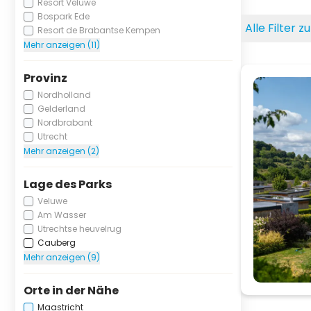
Resort Veluwe
Bospark Ede
Alle Filter 
Resort de Brabantse Kempen
Mehr anzeigen (11)
Provinz
Nordholland
Gelderland
Nordbrabant
Utrecht
Mehr anzeigen (2)
Lage des Parks
Veluwe
Am Wasser
Utrechtse heuvelrug
Cauberg
Mehr anzeigen (9)
Orte in der Nähe
Maastricht