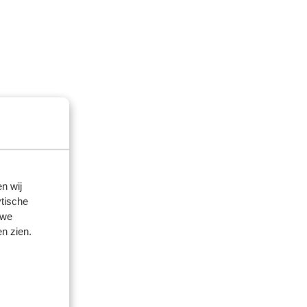
n wij
tische
 we
n zien.