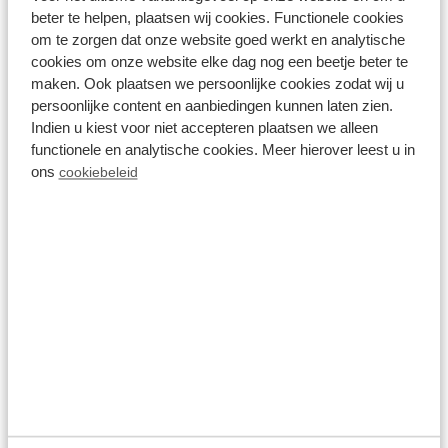
beter te helpen, plaatsen wij cookies. Functionele cookies
om te zorgen dat onze website goed werkt en analytische
cookies om onze website elke dag nog een beetje beter te
Ergebnisse (1 ferienpark)
maken. Ook plaatsen we persoonlijke cookies zodat wij u
persoonlijke content en aanbiedingen kunnen laten zien.
Filter
Indien u kiest voor niet accepteren plaatsen we alleen
functionele en analytische cookies. Meer hierover leest u in
ons
cookiebeleid
Ansicht wechseln
Parks
Unterkünfte
Alle Filter zurücksetzen
Resort de Brabantse Kempen