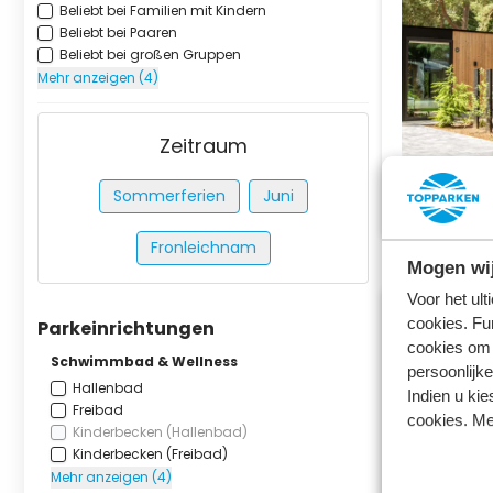
Beliebt bei Familien mit Kindern
Beliebt bei Paaren
Beliebt bei großen Gruppen
Mehr anzeigen (4)
Zeitraum
Sommerferien
Juni
Fronleichnam
Mogen wij
Voor het ul
cookies. Fu
Parkeinrichtungen
cookies om 
Schwimmbad & Wellness
persoonlijke
Hallenbad
Indien u kie
Freibad
cookies. Me
Kinderbecken (Hallenbad)
Kinderbecken (Freibad)
Mehr anzeigen (4)