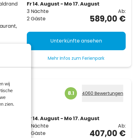
aldrand
Fr 14. August - Mo 17. August
3 Nächte
Ab:
589,00 €
2 Gäste
aurant,
Unterkünfte ansehen
Mehr Infos zum Ferienpark
n wij
rg
tische
8.1
4060 Bewertungen
 we
n zien.
und viele
Fr 14. August - Mo 17. August
3 Nächte
Ab:
407,00 €
2 Gäste