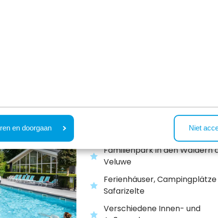
Hügellandschaft
In der Nähe von Valkenburg u
Maastricht
Resort Bosvallei
Ede,
Gelderland
ren en doorgaan
Niet acc
Familienpark in den Wäldern 
Veluwe
Ferienhäuser, Campingplätze
Safarizelte
Verschiedene Innen- und