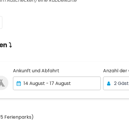
eim Auschecken) eine Rubbelkarte
en ⤵
Anzahl der
Ankunft und Abfahrt
Anzahl der
2 Gäs
15 Ferienparks)