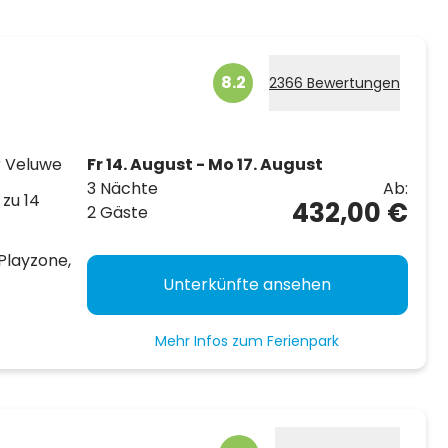
8.2
2366 Bewertungen
r Veluwe
Fr 14. August - Mo 17. August
3 Nächte
Ab:
 zu 14
432,00 €
2 Gäste
Playzone,
Unterkünfte ansehen
Mehr Infos zum Ferienpark