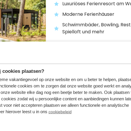
Luxuriöses Ferienresort am W
Moderne Ferienhäuser
Schwimmbäder, Bowling, Rest
Spielloft und mehr
 cookies plaatsen?
tieme vakantiegevoel op onze website en om u beter te helpen, plaatse
Résidence Valkenbu
nctionele cookies om te zorgen dat onze website goed werkt en analy
Schin op Geul,
Limburg
onze website elke dag nog een beetje beter te maken. Ook plaatsen
 cookies zodat wij u persoonlijke content en aanbiedingen kunnen late
st voor niet accepteren plaatsen we alleen functionele en analytische
Ferienhäuser, Campingplätze 
er hierover leest u in ons
cookiebeleid
Einrichtungen
Mitten in der Limburger