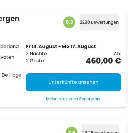
ergen
8.3
2288 Bewertungen
lderland
Fr 14. August - Mo 17. August
3 Nächte
Ab:
rivaten
460,00 €
2 Gäste
s De Hoge
Unterkünfte ansehen
Mehr Infos zum Ferienpark
7.9
267 Bewertungen