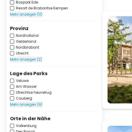
Bospark Ede
Resort de Brabantse Kempen
Mehr anzeigen (11)
Provinz
Nordholland
Gelderland
Nordbrabant
Utrecht
Mehr anzeigen (2)
Lage des Parks
Veluwe
Am Wasser
Utrechtse heuvelrug
Cauberg
Mehr anzeigen (9)
Orte in der Nähe
Valkenburg
Den Bosch