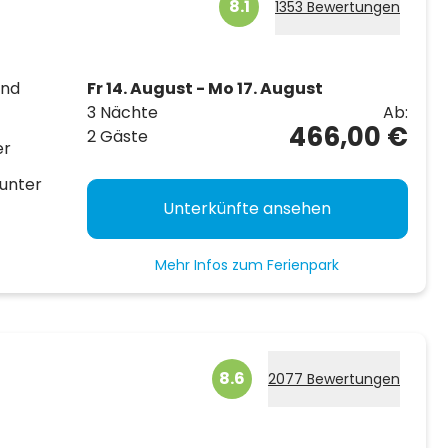
8.1
1353 Bewertungen
und
Fr 14. August - Mo 17. August
3 Nächte
Ab:
466,00 €
2 Gäste
er
unter
Unterkünfte ansehen
Mehr Infos zum Ferienpark
8.6
2077 Bewertungen