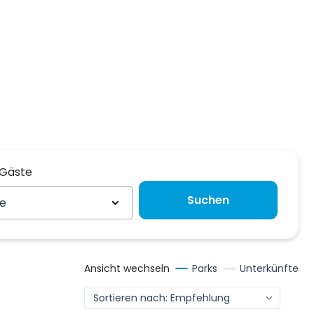
 Gäste
 Gäste
Suchen
te
Ansicht wechseln
Parks
Unterkünfte