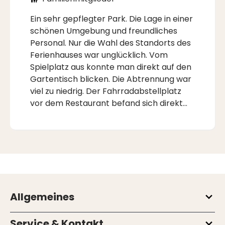
Ein sehr gepflegter Park. Die Lage in einer
schönen Umgebung und freundliches
Personal. Nur die Wahl des Standorts des
Ferienhauses war unglücklich. Vom
Spielplatz aus konnte man direkt auf den
Gartentisch blicken. Die Abtrennung war
viel zu niedrig. Der Fahrradabstellplatz
vor dem Restaurant befand sich direkt
hinter der Hecke. Ferienhaus Nr. 24. Wir
würden uns nie wieder dafür entscheiden,
auch angesichts der Party am Abend. Viel
Lärm und viel zu lange Party, bis fast
24:00 Uhr. Da ist an Schlaf nicht zu
denken.
Allgemeines
Service & Kontakt