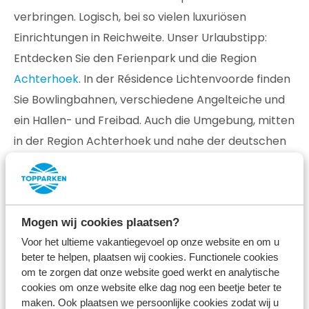
verbringen. Logisch, bei so vielen luxuriösen
Einrichtungen in Reichweite. Unser Urlaubstipp:
Entdecken Sie den Ferienpark und die Region
Achterhoek
. In der Résidence Lichtenvoorde finden
Sie Bowlingbahnen, verschiedene Angelteiche und
ein Hallen- und Freibad. Auch die Umgebung, mitten
in der Region Achterhoek und nahe der deutschen
Grenze, ist eine Entdeckung wert. Lernen Sie die
atemberaubende Landschaft kennen, besuchen Sie
eines der vielen Schlösser oder gehen Sie mit den
Kindern nach Megapret oder in den Kletterwald in
Mogen wij cookies plaatsen?
Voor het ultieme vakantiegevoel op onze website en om u
Ruurlo.
beter te helpen, plaatsen wij cookies. Functionele cookies
Einrichtungen in der Résidence
om te zorgen dat onze website goed werkt en analytische
cookies om onze website elke dag nog een beetje beter te
Lichtenvoorde
maken. Ook plaatsen we persoonlijke cookies zodat wij u