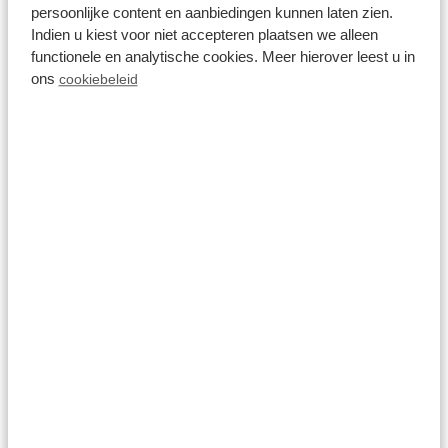
persoonlijke content en aanbiedingen kunnen laten zien.
Innen- und Außenpool
Indien u kiest voor niet accepteren plaatsen we alleen
Bowlingbahnen
functionele en analytische cookies. Meer hierover leest u in
ons
cookiebeleid
Restaurant
Fangmöglichkeiten
Fahrrad- und E-Chopper-Verleih
Buchen Sie ein Ferienhaus mit privatem Pool
Oder prüfen Sie zuerst Preise und
Verfügbarkeit