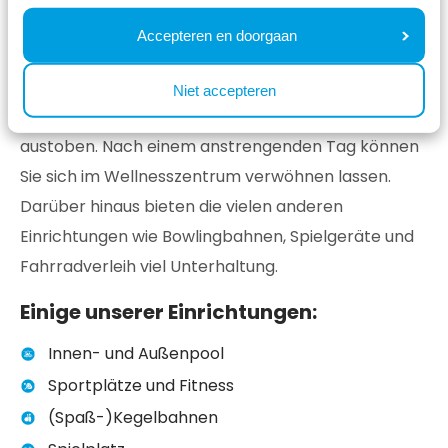
Wasser entspannen. Da es ein Hallenbad gibt,
Accepteren en doorgaan
können Sie bei jedem Wetter schwimmen. Sie
möchten sich bewegen? Im Park gibt es einen
Niet accepteren
Fitnessraum und Sportplätze. Hier können Sie sich
austoben. Nach einem anstrengenden Tag können
Sie sich im Wellnesszentrum verwöhnen lassen.
Darüber hinaus bieten die vielen anderen
Einrichtungen wie Bowlingbahnen, Spielgeräte und
Fahrradverleih viel Unterhaltung.
Einige unserer Einrichtungen:
Innen- und Außenpool
Sportplätze und Fitness
(Spaß-)Kegelbahnen