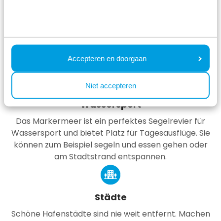
Radfahren
Erkunden Sie das Markermeer mit dem Fahrrad,
zum Beispiel mit der Sail & Bike-Tour. Sie radeln eine
schöne Route entlang gemütlicher und malerischer
Accepteren en doorgaan
Städte.
Niet accepteren
Wassersport
Das Markermeer ist ein perfektes Segelrevier für
Wassersport und bietet Platz für Tagesausflüge. Sie
können zum Beispiel segeln und essen gehen oder
am Stadtstrand entspannen.
Städte
Schöne Hafenstädte sind nie weit entfernt. Machen