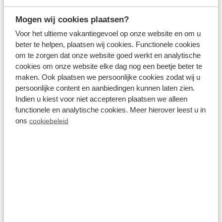
Mogen wij cookies plaatsen?
Park Westerkogge
Voor het ultieme vakantiegevoel op onze website en om u
beter te helpen, plaatsen wij cookies. Functionele cookies
om te zorgen dat onze website goed werkt en analytische
cookies om onze website elke dag nog een beetje beter te
Freizeitaktivitäten am
maken. Ook plaatsen we persoonlijke cookies zodat wij u
Markermeer
persoonlijke content en aanbiedingen kunnen laten zien.
Indien u kiest voor niet accepteren plaatsen we alleen
functionele en analytische cookies. Meer hierover leest u in
Das Markermeer ist nach der ehemaligen Insel
ons
cookiebeleid
Marken benannt. Kaum ein anderes Gewässer in
den Niederlanden bietet so viele Möglichkeiten. Wir
haben einige Tipps für Sie zusammengestellt: