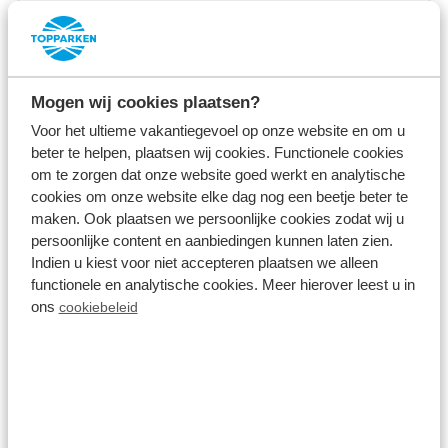
Mehr Infos zum Ferienpark
Über Resort Lexmond
Mogen wij cookies plaatsen?
Voor het ultieme vakantiegevoel op onze website en om u
Ein Urlaub auf unserem
Campingplatz
und
beter te helpen, plaatsen wij cookies. Functionele cookies
om te zorgen dat onze website goed werkt en analytische
Ferienpark in Lexmond bedeutet Natur, Wasser und
cookies om onze website elke dag nog een beetje beter te
Strand. Hier können Sie Entspannung mit der
maken. Ook plaatsen we persoonlijke cookies zodat wij u
ganzen Familie genießen. In unserem Ferienpark
persoonlijke content en aanbiedingen kunnen laten zien.
Indien u kiest voor niet accepteren plaatsen we alleen
finden Sie ein Freibad mit Kinderbecken, ein
functionele en analytische cookies. Meer hierover leest u in
komplett renoviertes Sanitärgebäude und einen
ons
cookiebeleid
Gastronomiebereich mit Dachterrasse. Resort
Lexmond liegt direkt am Wasser, so dass Sie von
Ihrem Ferienhaus, Zelt oder Wohnwagen aus in
kürzester Zeit am Strand sein können. Darüber