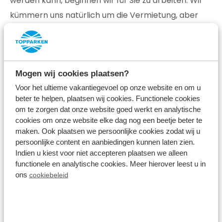
werden kann, beginnen wir für Sie zu arbeiten. Wir
kümmern uns natürlich um die Vermietung, aber
auch um den Check-In und Check-Out sowie die
Reinigung des Hauses. Am Ende eines jeden
Monats/Quartals erhalten Sie dann die
Mogen wij cookies plaatsen?
Mieteinnahmen. Möchten Sie mehr über diese
Voor het ultieme vakantiegevoel op onze website en om u
Möglichkeit erfahren? Dann besuchen Sie
beter te helpen, plaatsen wij cookies. Functionele cookies
topparkenverkoop.nl
für weitere Informationen.
om te zorgen dat onze website goed werkt en analytische
cookies om onze website elke dag nog een beetje beter te
maken. Ook plaatsen we persoonlijke cookies zodat wij u
Sehen Sie sich die Möglichkeiten an
persoonlijke content en aanbiedingen kunnen laten zien.
Indien u kiest voor niet accepteren plaatsen we alleen
functionele en analytische cookies. Meer hierover leest u in
ons
cookiebeleid