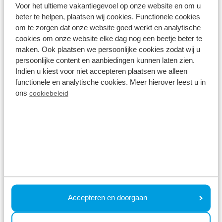
Voor het ultieme vakantiegevoel op onze website en om u
Strände, Dünen und Hügel
beter te helpen, plaatsen wij cookies. Functionele cookies
om te zorgen dat onze website goed werkt en analytische
3. In den Niederlanden kann man wunderbar
cookies om onze website elke dag nog een beetje beter te
wandern und Rad fahren.
maken. Ook plaatsen we persoonlijke cookies zodat wij u
persoonlijke content en aanbiedingen kunnen laten zien.
4. In den Niederlanden gibt es eine große Auswahl
Indien u kiest voor niet accepteren plaatsen we alleen
an Restaurants, Vergnügungsparks, Zoos und
functionele en analytische cookies. Meer hierover leest u in
ons
cookiebeleid
Museen
5. Sie müssen nicht auf holländische Köstlichkeiten
wie Streusel, Erdnussbutter, Lakritze und
Frikandellen verzichten
6. Die Ferienhäuser in den Niederlanden werden
immer luxuriöser und größer
Accepteren en doorgaan
7. Die Ferienparks in den Niederlanden haben,