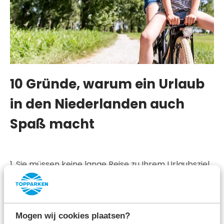
10 Gründe, warum ein Urlaub
in den Niederlanden auch
Spaß macht
1. Sie müssen keine lange Reise zu Ihrem Urlaubsziel
machen.
2. Die Niederlande haben unzählige schöne Orte
Mogen wij cookies plaatsen?
und bieten für jeden etwas: Wälder, Gewässer,