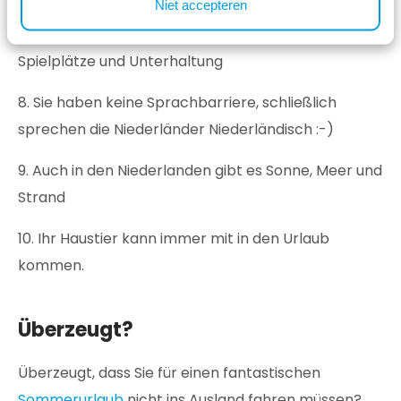
genau wie im Ausland, immer ein Schwimmbad und
Niet accepteren
viele andere Einrichtungen wie Restaurants,
Spielplätze und Unterhaltung
8. Sie haben keine Sprachbarriere, schließlich
sprechen die Niederländer Niederländisch :-)
9. Auch in den Niederlanden gibt es Sonne, Meer und
Strand
10. Ihr Haustier kann immer mit in den Urlaub
kommen.
Überzeugt?
Überzeugt, dass Sie für einen fantastischen
Sommerurlaub
nicht ins Ausland fahren müssen?