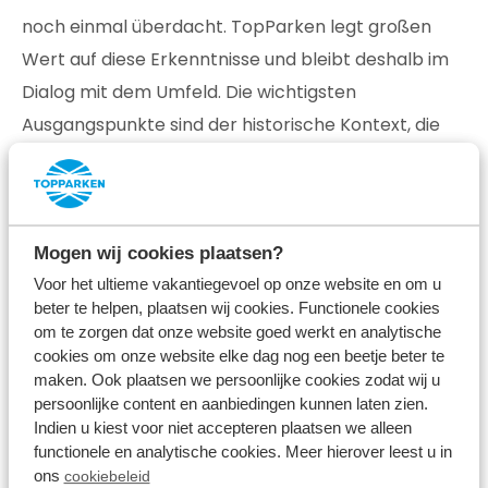
noch einmal überdacht. TopParken legt großen
Wert auf diese Erkenntnisse und bleibt deshalb im
Dialog mit dem Umfeld. Die wichtigsten
Ausgangspunkte sind der historische Kontext, die
Infrastruktur, die Natur und der Bedarf an Tages-
und Übernachtungserholung in den kommenden
Jahren.
Mogen wij cookies plaatsen?
Voor het ultieme vakantiegevoel op onze website en om u
Lesen Sie die gesamte Pressemitteilung hier
beter te helpen, plaatsen wij cookies. Functionele cookies
om te zorgen dat onze website goed werkt en analytische
cookies om onze website elke dag nog een beetje beter te
maken. Ook plaatsen we persoonlijke cookies zodat wij u
persoonlijke content en aanbiedingen kunnen laten zien.
Indien u kiest voor niet accepteren plaatsen we alleen
functionele en analytische cookies. Meer hierover leest u in
ons
cookiebeleid