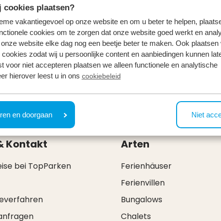
ub)
 cookies plaatsen?
tieme vakantiegevoel op onze website en om u beter te helpen, plaatse
nctionele cookies om te zorgen dat onze website goed werkt en analy
onze website elke dag nog een beetje beter te maken. Ook plaatsen
atur hinaus.
Resort Veluwe
ist aktiv an regionalen Partne
 cookies zodat wij u persoonlijke content en aanbiedingen kunnen late
st voor niet accepteren plaatsen we alleen functionele en analytische
er hierover leest u in ons
cookiebeleid
ren en doorgaan
Niet acc
& Kontakt
Arten
eise bei TopParken
Ferienhäuser
Ferienvillen
everfahren
Bungalows
anfragen
Chalets