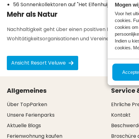
56 Sonnenkollektoren auf "Het Elfenhuijs" (Kindercl
Mogen wij
Mehr als Natur
Voor het ul
cookies. Fu
cookies om 
Nachhaltigkeit geht über einen positiven Beitrag zur N
persoonlijke
Wohltätigkeitsorganisationen und Vereine.
Indien u kie
cookies. Me
Ansicht Resort Veluwe
Accepte
Allgemeines
Service 
Über TopParken
Ehrliche Pr
Unsere Ferienparks
Kontakt
Aktuelle Blogs
Beschwerd
Ferienwohnung kaufen
Broschüre 