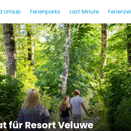
d Urlaub
Ferienparks
Last Minute
Ferienze
at für Resort Veluwe