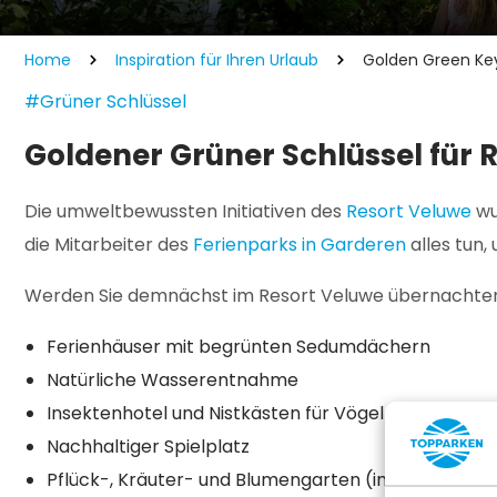
Home
Inspiration für Ihren Urlaub
Golden Green Key 
#Grüner Schlüssel
Goldener Grüner Schlüssel für 
Die umweltbewussten Initiativen des
Resort Veluwe
wu
die Mitarbeiter des
Ferienparks in Garderen
alles tun,
Werden Sie demnächst im Resort Veluwe übernachten? 
Ferienhäuser mit begrünten Sedumdächern
Natürliche Wasserentnahme
Insektenhotel und Nistkästen für Vögel
Nachhaltiger Spielplatz
Pflück-, Kräuter- und Blumengarten (im Bau)