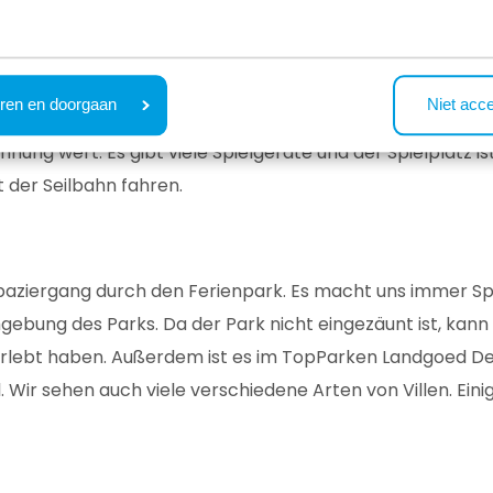
und einen eigenen Fußballkäfig. Zum Glück haben wir die
machen. Es gibt viele andere Kinder und so beginnt bald d
k immer noch im Auge behalten. Bei diesen Temperaturen 
 eine Snack-Ecke.
ren en doorgaan
Niet acc
hnung wert. Es gibt viele Spielgeräte und der Spielplatz i
t der Seilbahn fahren.
paziergang durch den Ferienpark. Es macht uns immer Sp
mgebung des Parks. Da der Park nicht eingezäunt ist, kann
 erlebt haben. Außerdem ist es im TopParken Landgoed De 
. Wir sehen auch viele verschiedene Arten von Villen. Ei