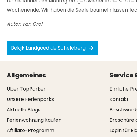
Da die Kinder am Montagmorgen wieder in die Schule 
Wochenende. Wir haben die Seele baumeln lassen, leck
Autor: van Grol
Bekijk Landgoed de Scheleberg
Allgemeines
Service 
Über TopParken
Ehrliche Pr
Unsere Ferienparks
Kontakt
Aktuelle Blogs
Beschwerd
Ferienwohnung kaufen
Broschüre 
Affiliate-Programm
Login für E