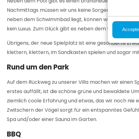
Neben dem Pool gibt es einen brandneuen Spielplatz 
Nachmittags müssen wir uns keine Sorgen um die Jungs 
neben dem Schwimmbad liegt, können wir sie zum Glüc
kein Luxus. Zum Glück gibt es neben dem Schwimmbad
Accepte
Übrigens, der neue Spielplatz ist eine gesonderte Erwä
klettern, klettern, im Sandkasten spielen und sogar mi
Rund um den Park
Auf dem Rückweg zu unserer Villa machen wir einen S
erstes auffällt, ist die schöne grüne und bewaldete U
ziemlich coole Erfahrung und etwas, das wir noch nie
Zwitschern der Vögel sorgt für ein entspanntes Gefühl
Spa und/oder einer Sauna im Garten.
BBQ