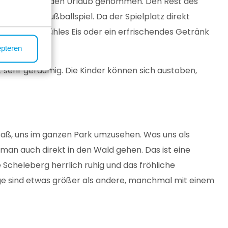
 beiden mit in den Urlaub genommen. Den Rest des
as erste Fußballspiel. Da der Spielplatz direkt
sind ein kühles Eis oder ein erfrischendes Getränk
epteren
st sehr geräumig. Die Kinder können sich austoben,
aß, uns im ganzen Park umzusehen. Was uns als
 man auch direkt in den Wald gehen. Das ist eine
Scheleberg herrlich ruhig und das fröhliche
nige sind etwas größer als andere, manchmal mit einem