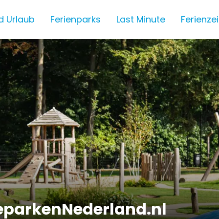
d Urlaub
Ferienparks
Last Minute
Ferienze
eparkenNederland.nl