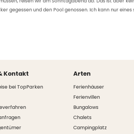
müssen, reisen wir am Sonntagabend ab. Das ist aber kei
er gegessen und den Pool genossen. Ich kann nur eines sa
& Kontakt
Arten
eise bei TopParken
Ferienhäuser
Ferienvillen
everfahren
Bungalows
anfragen
Chalets
igentümer
Campingplatz