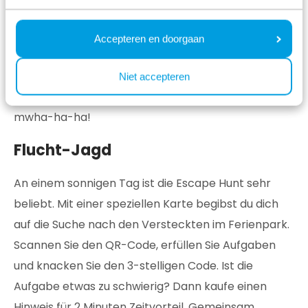
Personen) geeignet und kann an der Rezeption des
Ferienparks gemietet werden. Bringen Sie die Box
Accepteren en doorgaan
an einem regnerischen Tag in Ihr Ferienhaus, ziehen
Sie die Vorhänge zu und zünden Sie die Kerzen an.
Niet accepteren
Und schon kann das schaurige Spiel beginnen...
mwha-ha-ha!
Flucht-Jagd
An einem sonnigen Tag ist die Escape Hunt sehr
beliebt. Mit einer speziellen Karte begibst du dich
auf die Suche nach den Versteckten im Ferienpark.
Scannen Sie den QR-Code, erfüllen Sie Aufgaben
und knacken Sie den 3-stelligen Code. Ist die
Aufgabe etwas zu schwierig? Dann kaufe einen
Hinweis für 2 Minuten Zeitvorteil. Gemeinsam