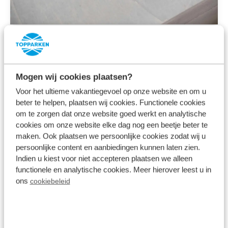
Alle Medien
Escape Box
Mogen wij cookies plaatsen?
19,95 € - Erhältlich an der Rezeption
Voor het ultieme vakantiegevoel op onze website en om u
beter te helpen, plaatsen wij cookies. Functionele cookies
Verwandeln Sie Ihr Ferienhaus in einen Escape
om te zorgen dat onze website goed werkt en analytische
Room! Sorge dafür, dass du alle Rätsel, Codes und
cookies om onze website elke dag nog een beetje beter te
maken. Ook plaatsen we persoonlijke cookies zodat wij u
versteckten Hinweise innerhalb des Zeitlimits
persoonlijke content en aanbiedingen kunnen laten zien.
knackst. Die Rätsel sind in Kisten und Tresoren
Indien u kiest voor niet accepteren plaatsen we alleen
versteckt. Natürlich hinter Schloss und Riegel. Hast
functionele en analytische cookies. Meer hierover leest u in
ons
cookiebeleid
du alle Kisten und Tresore geknackt? Dann gib den
3-stelligen Code ein, um den Timer zu stoppen.
Die Escape Box ist für die ganze Familie (maximal 6