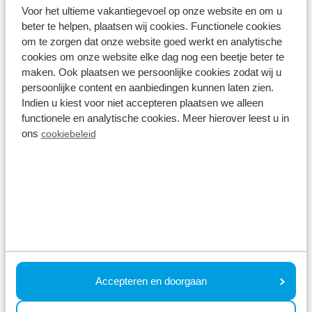
Voor het ultieme vakantiegevoel op onze website en om u
den Herstellungsprozess und die Zutaten, erleben
beter te helpen, plaatsen wij cookies. Functionele cookies
Sie die reiche Geschichte der Brauerei und
om te zorgen dat onze website goed werkt en analytische
probieren Sie zum Abschluss eines der
cookies om onze website elke dag nog een beetje beter te
maken. Ook plaatsen we persoonlijke cookies zodat wij u
(besonderen) Biere im Verkostungsraum.
persoonlijke content en aanbiedingen kunnen laten zien.
Indien u kiest voor niet accepteren plaatsen we alleen
Tipp 3. Klettern im Wald
functionele en analytische cookies. Meer hierover leest u in
ons
cookiebeleid
Garderen
Fordern Sie Ihren Vater zu einem Abenteuertag in
den höchsten Baumwipfeln heraus und schenken
Sie ihm einen Besuch im höchsten Kletterwald der
Niederlande!
Der Klimbos in Garderen
ist für Kinder
ab 4 Jahren geeignet und bietet mehrere Parcours,
ideal für die ganze Familie! Alle Parcours sind voller
Accepteren en doorgaan
Spaß und abenteuerlicher Elemente. Nach einem