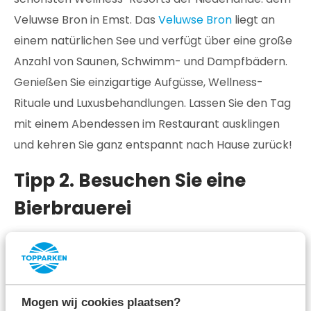
Veluwse Bron in Emst. Das
Veluwse Bron
liegt an
einem natürlichen See und verfügt über eine große
Anzahl von Saunen, Schwimm- und Dampfbädern.
Genießen Sie einzigartige Aufgüsse, Wellness-
Rituale und Luxusbehandlungen. Lassen Sie den Tag
mit einem Abendessen im Restaurant ausklingen
und kehren Sie ganz entspannt nach Hause zurück!
Tipp 2. Besuchen Sie eine
Bierbrauerei
Ist er ein echter Bierliebhaber? Dann nehmen Sie
ihn mit in eine Bierbrauerei, zum Beispiel in die
Brauerei
La Trappe
oder
Brand
. Buchen Sie eine
Mogen wij cookies plaatsen?
Führung durch die Brauerei, erfahren Sie alles über