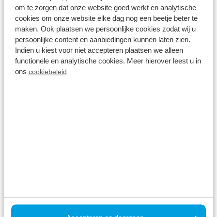
es gibt unzählige Möglichkeiten. Aber Gouda ist
om te zorgen dat onze website goed werkt en analytische
cookies om onze website elke dag nog een beetje beter te
auch nicht weit vom Parc de IJsselhoeve entfernt.
maken. Ook plaatsen we persoonlijke cookies zodat wij u
Hier können Sie einen Tag lang einkaufen oder den
persoonlijke content en aanbiedingen kunnen laten zien.
alten holländischen Käsemarkt besuchen.
Indien u kiest voor niet accepteren plaatsen we alleen
functionele en analytische cookies. Meer hierover leest u in
Auch im Park selbst wird es Ihnen keinen Moment
ons
cookiebeleid
langweilig werden. Nehmen Sie ein Bad im Freibad,
genießen Sie einen Snack und ein Getränk in
unserem Restaurant oder mieten Sie ein Fahrrad
oder einen E-Chopper und entdecken Sie die
vielseitige und natürliche Umgebung. Auch die
Kinder werden sich auf dem Spielplatz oder auf
dem Fußballplatz vergnügen.
Buchen Sie Ihr Ferienhaus in Zuid-Holland