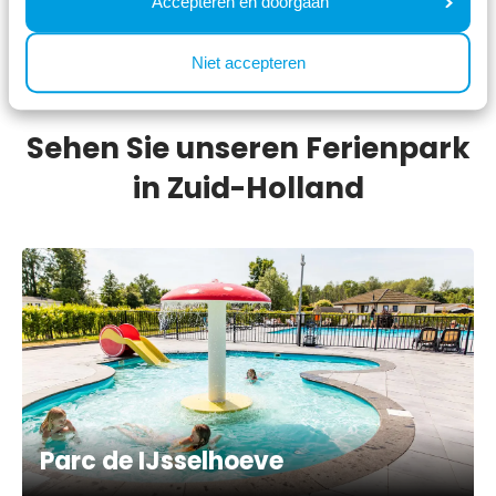
Accepteren en doorgaan
Preise und Verfügbarkeit prüfen
Niet accepteren
Sehen Sie unseren Ferienpark
in Zuid-Holland
Parc de IJsselhoeve