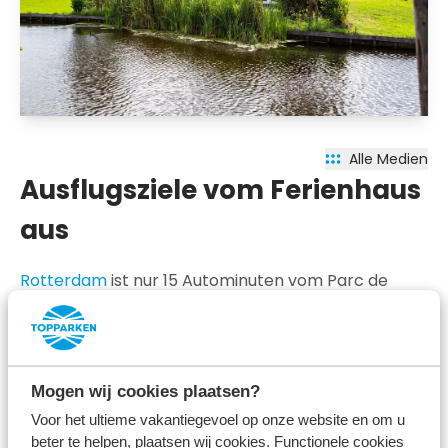
Alle Medien
Ausflugsziele vom Ferienhaus
aus
Rotterdam
ist nur 15 Autominuten vom Parc de
IJsselhoeve entfernt. Von Ihrem Ferienhaus in der
Nähe von Rotterdam aus können Sie den Euromast,
die Markthalle oder die Würfelhäuser besuchen.
Mogen wij cookies plaatsen?
Bewundern Sie das Wasser von der Erasmusbrücke
Voor het ultieme vakantiegevoel op onze website en om u
aus oder machen Sie eine Bootsfahrt auf der Maas,
beter te helpen, plaatsen wij cookies. Functionele cookies