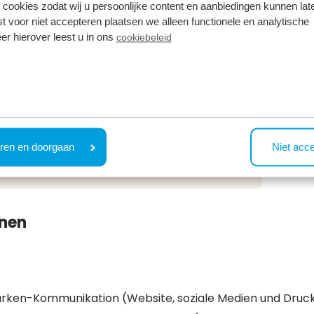
 cookies zodat wij u persoonlijke content en aanbiedingen kunnen late
iel
st voor niet accepteren plaatsen we alleen functionele en analytische
er hierover leest u in ons
cookiebeleid
ren en doorgaan
Niet acc
ungsbedingungen
Bewerben.
onen
Parken-Kommunikation (Website, soziale Medien und Dru