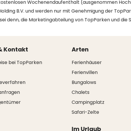
en kostenlosen Wochenendaufenthalt (ausgenommen Hochs
Holding B.V. und werden nur mit Genehmigung der TopPa
sei denn, die Marketingabteilung von TopParken und die 
& Kontakt
Arten
eise bei TopParken
Ferienhäuser
Ferienvillen
everfahren
Bungalows
anfragen
Chalets
igentümer
Campingplatz
Safari-Zelte
Im Urlaub