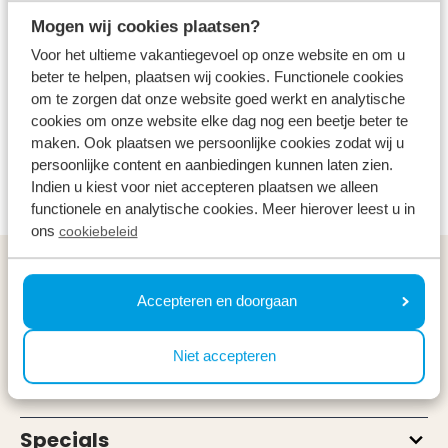
Historisches
Kostenlos
Alle Altersgruppen
Mogen wij cookies plaatsen?
Voor het ultieme vakantiegevoel op onze website en om u
Die Überreste der alten holländischen Wasserlinie
beter te helpen, plaatsen wij cookies. Functionele cookies
sind noch heute in den befestigten Städten der
om te zorgen dat onze website goed werkt en analytische
Region Utrecht zu bewundern, von imposanten
cookies om onze website elke dag nog een beetje beter te
maken. Ook plaatsen we persoonlijke cookies zodat wij u
Schlössern und Festungen bis hin zu den Spuren der
persoonlijke content en aanbiedingen kunnen laten zien.
Linie in der Landschaft.
Indien u kiest voor niet accepteren plaatsen we alleen
functionele en analytische cookies. Meer hierover leest u in
ons
cookiebeleid
Allgemeines
Accepteren en doorgaan
Service & Kontakt
Niet accepteren
Arten
Specials