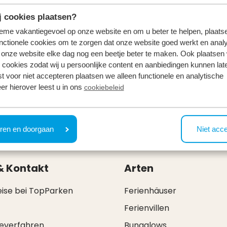
 cookies plaatsen?
tieme vakantiegevoel op onze website en om u beter te helpen, plaatse
nctionele cookies om te zorgen dat onze website goed werkt en analy
onze website elke dag nog een beetje beter te maken. Ook plaatsen
 cookies zodat wij u persoonlijke content en aanbiedingen kunnen late
st voor niet accepteren plaatsen we alleen functionele en analytische
er hierover leest u in ons
cookiebeleid
nthalts auf jeden Fall einen Besuch wert! In dieser Stad
und natürlich die leckersten 'Bossche Bollen' der Niede
ren en doorgaan
Niet acc
& Kontakt
Arten
eise bei TopParken
Ferienhäuser
Ferienvillen
everfahren
Bungalows