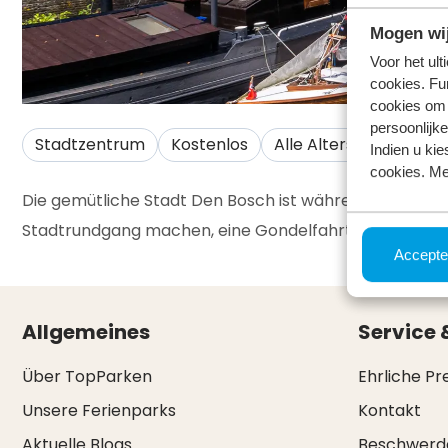
Mogen wij
Voor het ul
cookies. Fu
cookies om 
persoonlijke
Stadtzentrum
Kostenlos
Alle Altersgruppen
Indien u kie
cookies. Me
Die gemütliche Stadt Den Bosch ist während Ihres Aufe
Stadtrundgang machen, eine Gondelfahrt unternehmen 
Accepte
Allgemeines
Service 
Über TopParken
Ehrliche Pr
Unsere Ferienparks
Kontakt
Aktuelle Blogs
Beschwerd