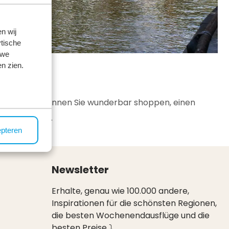
n wij
tische
 we
n zien.
t in Brabant können Sie wunderbar shoppen, einen
rlande essen.
epteren
Newsletter
Erhalte, genau wie 100.000 andere,
Inspirationen für die schönsten Regionen,
die besten Wochenendausflüge und die
besten Preise ⤵