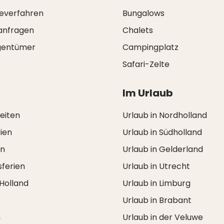
everfahren
Bungalows
anfragen
Chalets
igentümer
Campingplatz
Safari-Zelte
Im Urlaub
zeiten
Urlaub in Nordholland
ien
Urlaub in Südholland
en
Urlaub in Gelderland
ferien
Urlaub in Utrecht
 Holland
Urlaub in Limburg
Urlaub in Brabant
n
Urlaub in der Veluwe