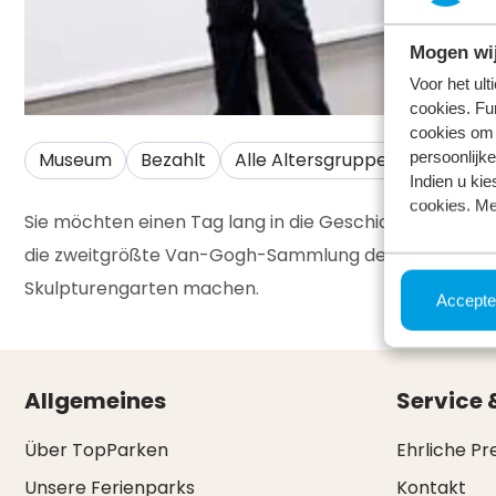
Mogen wij
Voor het ul
cookies. Fu
cookies om 
persoonlijke
Museum
Bezahlt
Alle Altersgruppen
Indien u kie
cookies. Me
Sie möchten einen Tag lang in die Geschichte eintauc
die zweitgrößte Van-Gogh-Sammlung der Welt. Sie k
Skulpturengarten machen.
Accepte
Allgemeines
Service 
Über TopParken
Ehrliche Pr
Unsere Ferienparks
Kontakt