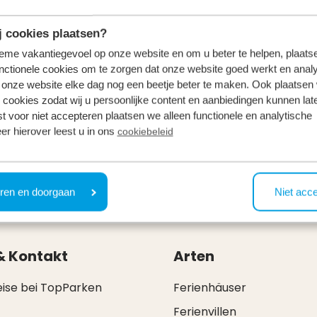
 cookies plaatsen?
tieme vakantiegevoel op onze website en om u beter te helpen, plaatse
nctionele cookies om te zorgen dat onze website goed werkt en analy
onze website elke dag nog een beetje beter te maken. Ook plaatsen
 cookies zodat wij u persoonlijke content en aanbiedingen kunnen late
st voor niet accepteren plaatsen we alleen functionele en analytische
er hierover leest u in ons
cookiebeleid
hen und Kultur erleben? Dann sollten Sie dem Kröller-Mül
önnen nicht nur die schönen Gemälde bewundern, sonder
ren en doorgaan
Niet acc
& Kontakt
Arten
eise bei TopParken
Ferienhäuser
Ferienvillen