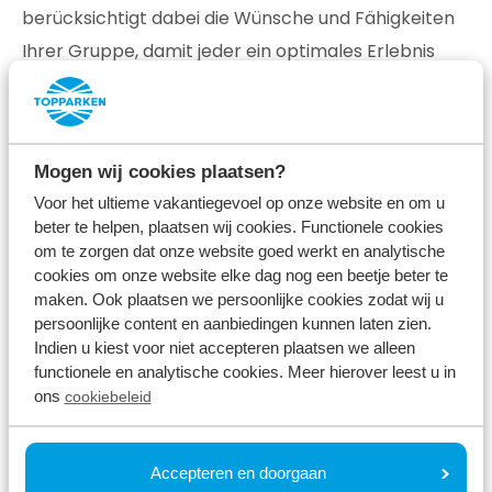
berücksichtigt dabei die Wünsche und Fähigkeiten
Ihrer Gruppe, damit jeder ein optimales Erlebnis
hat.
Eine durchschnittliche Tour ist 4-8 km lang, und
unterwegs wird der Führer einige Male anhalten, um
Mogen wij cookies plaatsen?
Ihnen etwas über diesen besonderen Ort zu
Voor het ultieme vakantiegevoel op onze website en om u
beter te helpen, plaatsen wij cookies. Functionele cookies
erzählen. Praktischerweise stellen wir Ihnen ein
om te zorgen dat onze website goed werkt en analytische
Fahrrad, einen Helm (eigene Helme sind nicht
cookies om onze website elke dag nog een beetje beter te
erlaubt) und eine Lampe zur Verfügung. Wenn Ihre
maken. Ook plaatsen we persoonlijke cookies zodat wij u
persoonlijke content en aanbiedingen kunnen laten zien.
Gruppe aus mehr als 19 Personen besteht, wird die
Indien u kiest voor niet accepteren plaatsen we alleen
Gruppe auf mehrere Führer aufgeteilt.
functionele en analytische cookies. Meer hierover leest u in
ons
cookiebeleid
Cave Biking ist für Sport- und Freizeitbegeisterte,
für Jung und Alt mit einer Mindestgröße von 1,40 m
Accepteren en doorgaan
geeignet.