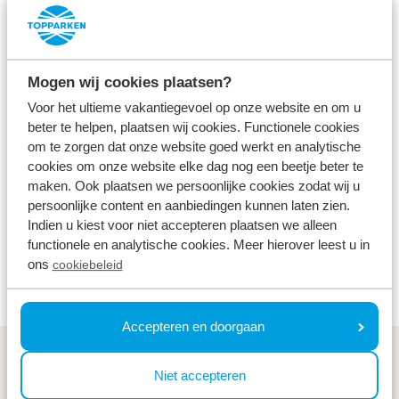
Stadtzentrum
Kostenlos
Alle Altersgruppen
Mogen wij cookies plaatsen?
Ein Aufenthalt in unserem Park bedeutet einen
Voor het ultieme vakantiegevoel op onze website en om u
Urlaub in der Nähe von Rotterdam. Ideal für einen
beter te helpen, plaatsen wij cookies. Functionele cookies
Besuch des Euromasts, der Markthalle oder der
om te zorgen dat onze website goed werkt en analytische
cookies om onze website elke dag nog een beetje beter te
Würfelhäuser. Spazieren Sie über die
maken. Ook plaatsen we persoonlijke cookies zodat wij u
Erasmusbrücke oder fahren Sie bei einer Bootsfahrt
persoonlijke content en aanbiedingen kunnen laten zien.
auf der Maas unter ihr hindurch. Sie werden
Indien u kiest voor niet accepteren plaatsen we alleen
functionele en analytische cookies. Meer hierover leest u in
während Ihres Urlaubs in der Nähe von Rotterdam
ons
cookiebeleid
jedes Mal eine andere Perspektive haben.
Accepteren en doorgaan
Allgemeines
Niet accepteren