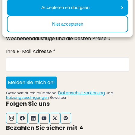
Accepteren en doorgaan
Newsletter
Erhalte, genau wie 100.000 andere, Inspirationen für
Niet accepteren
die schönsten Regionen, die besten
Wochenendausflüge und die besten Preise ⤵
Ihre E-Mail Adresse *
Melden Sie mich an!
Datenschutzerklärung
Gesichert durch reCaptcha,
und
Nutzungsbedingungen
Bewerben.
Folgen Sie uns
Bezahlen Sie sicher mit