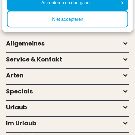
Accepteren en doorgaan
ideal, um Ede auf eine einzigartige Weise zu
erkunden.
Niet accepteren
Allgemeines
Service & Kontakt
Arten
Specials
Urlaub
Im Urlaub