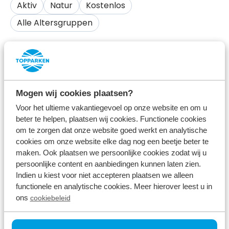
Aktiv
Natur
Kostenlos
Alle Altersgruppen
Über den Klompenpaden können Sie die schönsten
Wanderungen durch die Veluwe unternehmen.
Wandern Sie auf Landgütern, historischen Wegen
Mogen wij cookies plaatsen?
und sogar direkt durch Ackerland über den
Voor het ultieme vakantiegevoel op onze website en om u
Klompenpaden. Genießen Sie bei einer
beter te helpen, plaatsen wij cookies. Functionele cookies
Klompenpaden-Wanderung Ruhe, Natur und Kultur.
om te zorgen dat onze website goed werkt en analytische
cookies om onze website elke dag nog een beetje beter te
Dank der verschiedenen skizzierten Routen gibt es
maken. Ook plaatsen we persoonlijke cookies zodat wij u
auf Ihrer Wanderung viel zu entdecken und zu
persoonlijke content en aanbiedingen kunnen laten zien.
erleben. In Ede finden Sie nicht weniger als 11
Indien u kiest voor niet accepteren plaatsen we alleen
functionele en analytische cookies. Meer hierover leest u in
verschiedene Klompenpfade. Mit unterschiedlichen
ons
cookiebeleid
Streckenlängen gibt es für jeden Wandertyp den
passenden Klompenpad. Die Klompenpaden sind