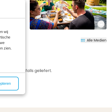
n wij
tische
Alle Medien
 we
n zien.
l wird ebenfalls geliefert.
ezeption.
epteren