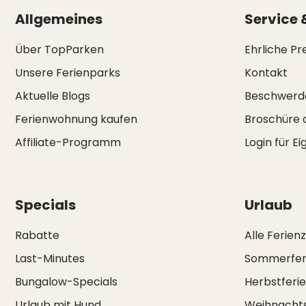
Allgemeines
Service 
Über TopParken
Ehrliche Pr
Unsere Ferienparks
Kontakt
Aktuelle Blogs
Beschwerd
Ferienwohnung kaufen
Broschüre 
Affiliate-Programm
Login für E
Specials
Urlaub
Rabatte
Alle Ferien
Last-Minutes
Sommerfer
Bungalow-Specials
Herbstferi
Urlaub mit Hund
Weihnachts