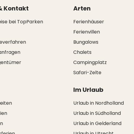
& Kontakt
Arten
eise bei TopParken
Ferienhäuser
Ferienvillen
everfahren
Bungalows
anfragen
Chalets
igentümer
Campingplatz
Safari-Zelte
Im Urlaub
zeiten
Urlaub in Nordholland
ien
Urlaub in Südholland
en
Urlaub in Gelderland
ferien
Urlaub in Utrecht