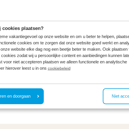
 cookies plaatsen?
tieme vakantiegevoel op onze website en om u beter te helpen, plaatse
nctionele cookies om te zorgen dat onze website goed werkt en analy
onze website elke dag nog een beetje beter te maken. Ook plaatsen
en?
 cookies zodat wij u persoonlijke content en aanbiedingen kunnen late
st voor niet accepteren plaatsen we alleen functionele en analytische
 oder über My TopParken bestellen.
er hierover leest u in ons
cookiebeleid
Tag Ihrer Wahl zu Ihrem Ferienhaus geliefert. Ein Gasgril
öchten, bestellen Sie Ihr Grillpaket vor Mittag an der R
ren en doorgaan
Niet acc