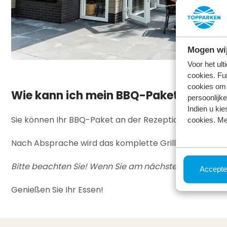
Mogen wij
Voor het ul
cookies. Fu
cookies om 
Wie kann ich mein BBQ-Paket bestell
persoonlijke
Indien u kie
Sie können Ihr BBQ-Paket an der Rezeption des Parks
cookies. Me
Nach Absprache wird das komplette Grillpaket an einem 
Bitte beachten Sie! Wenn Sie am nächsten Tag grillen m
Accepte
Genießen Sie Ihr Essen!