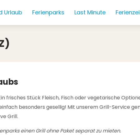
d Urlaub
Ferienparks
Last Minute
Ferienze
Z)
aubs
 Ein frisches Stück Fleisch, Fisch oder vegetarische Opti
 einfach besonders gesellig! Mit unserem Grill-Service ge
e Grill.
rienparks einen Grill ohne Paket separat zu mieten.