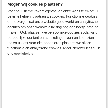
Mogen wij cookies plaatsen?
bis man eine Benachrichtigung von Tripadvisor
Voor het ultieme vakantiegevoel op onze website en om u
erhält, mit der man seine Bewertung bestätigen
beter te helpen, plaatsen wij cookies. Functionele cookies
kann.
om te zorgen dat onze website goed werkt en analytische
cookies om onze website elke dag nog een beetje beter te
Wann ist eine Bewertung
maken. Ook plaatsen we persoonlijke cookies zodat wij u
persoonlijke content en aanbiedingen kunnen laten zien.
verifiziert?
Indien u kiest voor niet accepteren plaatsen we alleen
functionele en analytische cookies. Meer hierover leest u in
ons
cookiebeleid
Eine Bewertung wird als verifiziert bezeichnet, wenn
sichergestellt ist, dass der Bewerter tatsächlich
eine Service- oder Kauferfahrung mit dem
Unternehmen gemacht hat. Tripadvisor lässt jede
Bewertung durch sein automatisches
Verfolgungssystem laufen, bevor sie auf der
Website veröffentlicht wird. Wenn der Eigentümer
oder Manager eines Unternehmens/einer