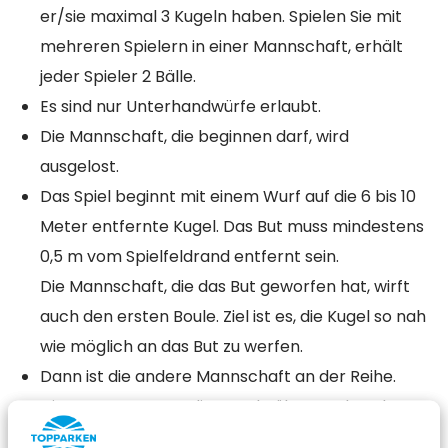
er/sie maximal 3 Kugeln haben. Spielen Sie mit
mehreren Spielern in einer Mannschaft, erhält
jeder Spieler 2 Bälle.
Es sind nur Unterhandwürfe erlaubt.
Die Mannschaft, die beginnen darf, wird
ausgelost.
Das Spiel beginnt mit einem Wurf auf die 6 bis 10
Meter entfernte Kugel. Das But muss mindestens
0,5 m vom Spielfeldrand entfernt sein.
Die Mannschaft, die das But geworfen hat, wirft
auch den ersten Boule. Ziel ist es, die Kugel so nah
wie möglich an das But zu werfen.
Dann ist die andere Mannschaft an der Reihe.
Dieses Team muss die Kugel näher an das Aber
werfen. Gelingt ihnen das nicht, müssen sie so