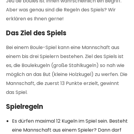
Jeu de boules ist Ihnen wahrscheinlich ein Begriff.
Aber was genau sind die Regeln des Spiels? Wir
erklären es Ihnen gerne!
Das Ziel des Spiels
Bei einem Boule-Spiel kann eine Mannschaft aus
einem bis drei Spielern bestehen. Ziel des Spiels ist
es, die Boulekugeln (große Stahlkugeln) so nah wie
möglich an das But (kleine Holzkugel) zu werfen. Die
Mannschaft, die zuerst 13 Punkte erzielt, gewinnt
das Spiel.
Spielregeln
Es dürfen maximal 12 Kugeln im Spiel sein. Besteht
eine Mannschaft aus einem Spieler? Dann darf