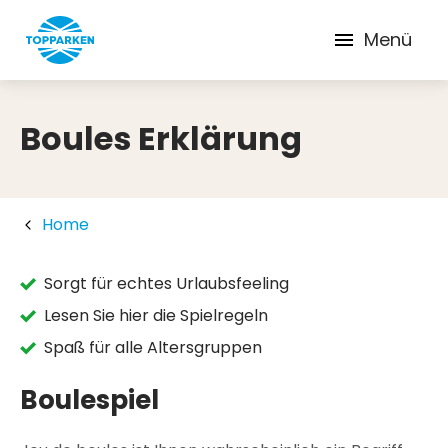
Menü
Boules Erklärung
Home
Sorgt für echtes Urlaubsfeeling
Lesen Sie hier die Spielregeln
Spaß für alle Altersgruppen
Boulespiel