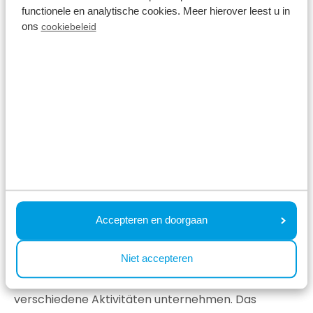
functionele en analytische cookies. Meer hierover leest u in
ons
cookiebeleid
Kurort Lexmond
Aktivitäten in der Nähe von
Accepteren en doorgaan
Resort Lexmond
Niet accepteren
Von unserem Ferienpark Lexmond aus können Sie
verschiedene Aktivitäten unternehmen. Das