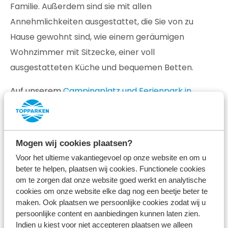
Familie. Außerdem sind sie mit allen
Annehmlichkeiten ausgestattet, die Sie von zu
Hause gewohnt sind, wie einem geräumigen
Wohnzimmer mit Sitzecke, einer voll
ausgestatteten Küche und bequemen Betten.
Auf unserem
Campingplatz und Ferienpark in
Lexmond
finden Sie Einrichtungen, die Ihren Urlaub
unvergesslich machen werden: Genießen Sie
köstliche Mahlzeiten im Restaurant und nehmen Sie
Mogen wij cookies plaatsen?
bei schönem Wetter ein erfrischendes Bad im
Voor het ultieme vakantiegevoel op onze website en om u
Außenpool. Für die kleinen Abenteurer gibt es einen
beter te helpen, plaatsen wij cookies. Functionele cookies
om te zorgen dat onze website goed werkt en analytische
Spielplatz, auf dem sie sich stundenlang vergnügen
cookies om onze website elke dag nog een beetje beter te
können.
maken. Ook plaatsen we persoonlijke cookies zodat wij u
persoonlijke content en aanbiedingen kunnen laten zien.
Indien u kiest voor niet accepteren plaatsen we alleen