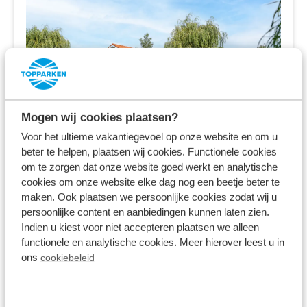
Mogen wij cookies plaatsen?
Voor het ultieme vakantiegevoel op onze website en om u
beter te helpen, plaatsen wij cookies. Functionele cookies
Résidence Lichtenvoorde
om te zorgen dat onze website goed werkt en analytische
Lichtenvoorde,
Gelderland
cookies om onze website elke dag nog een beetje beter te
maken. Ook plaatsen we persoonlijke cookies zodat wij u
8.3
persoonlijke content en aanbiedingen kunnen laten zien.
2511 Bewertungen
Indien u kiest voor niet accepteren plaatsen we alleen
functionele en analytische cookies. Meer hierover leest u in
In der ruhigen Region Achterhoek gelegen
ons
cookiebeleid
Luxuriöse Ferienhäuser und Villen (mit
privatem Pool)