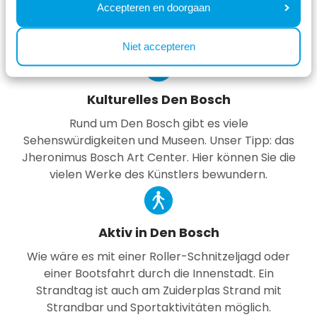
Bäckerei an (Tipp: Jan de Groot) oder bestellen Sie
Accepteren en doorgaan
einen zum Kaffee auf der Terrasse. Schlemmen Sie
ihn!
Niet accepteren
Kulturelles Den Bosch
Rund um Den Bosch gibt es viele
Sehenswürdigkeiten und Museen. Unser Tipp: das
Jheronimus Bosch Art Center. Hier können Sie die
vielen Werke des Künstlers bewundern.
Aktiv in Den Bosch
Wie wäre es mit einer Roller-Schnitzeljagd oder
einer Bootsfahrt durch die Innenstadt. Ein
Strandtag ist auch am Zuiderplas Strand mit
Strandbar und Sportaktivitäten möglich.