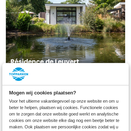
Résidence de Leuvert
Unternehmungen in Den
Mogen wij cookies plaatsen?
Bosch
Voor het ultieme vakantiegevoel op onze website en om u
beter te helpen, plaatsen wij cookies. Functionele cookies
Die Umgebung von Den Bosch bietet viele
om te zorgen dat onze website goed werkt en analytische
anspruchsvolle, gesellige und auch lehrreiche
cookies om onze website elke dag nog een beetje beter te
maken. Ook plaatsen we persoonlijke cookies zodat wij u
Ausflugsmöglichkeiten während eines Urlaubs. Hier