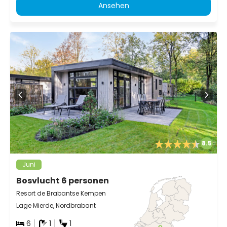
Ansehen
8.5
Juni
Bosvlucht 6 personen
Resort de Brabantse Kempen
Lage Mierde, Nordbrabant
6
1
1