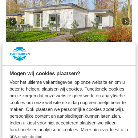
8.2
Juni
Kempenzicht 6
Mogen wij cookies plaatsen?
personen
Voor het ultieme vakantiegevoel op onze website en om u
Resort de Brabantse Kempen
beter te helpen, plaatsen wij cookies. Functionele cookies
om te zorgen dat onze website goed werkt en analytische
Lage Mierde, Nordbrabant
cookies om onze website elke dag nog een beetje beter te
6
1
1
maken. Ook plaatsen we persoonlijke cookies zodat wij u
persoonlijke content en aanbiedingen kunnen laten zien.
Indien u kiest voor niet accepteren plaatsen we alleen
functionele en analytische cookies. Meer hierover leest u in
Fr 14. August - Mo 17.
745,00 €
ons
cookiebeleid