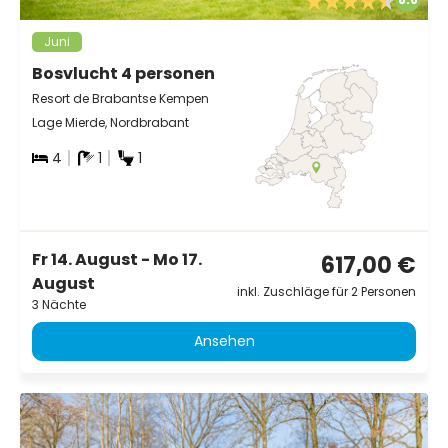
Juni
Bosvlucht 4 personen
Resort de Brabantse Kempen
Lage Mierde, Nordbrabant
4
1
1
Fr 14. August - Mo 17.
617,00 €
August
inkl. Zuschläge für 2 Personen
3 Nächte
Ansehen