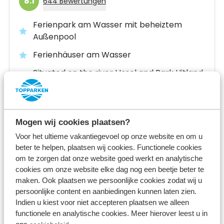
8.1
644 Bewertungen
Ferienpark am Wasser mit beheiztem
Außenpool
Ferienhäuser am Wasser
Situated on the river IJssel and Park Hitland,
near Rotterdam and Gouda
Fr 14. August - Mo 17. August
3 Nächte
Ab:
Mogen wij cookies plaatsen?
571,00 €
2 Gäste
Voor het ultieme vakantiegevoel op onze website en om u
beter te helpen, plaatsen wij cookies. Functionele cookies
om te zorgen dat onze website goed werkt en analytische
Unterkünfte ansehen
cookies om onze website elke dag nog een beetje beter te
maken. Ook plaatsen we persoonlijke cookies zodat wij u
persoonlijke content en aanbiedingen kunnen laten zien.
Mehr Infos zum Ferienpark
Indien u kiest voor niet accepteren plaatsen we alleen
functionele en analytische cookies. Meer hierover leest u in