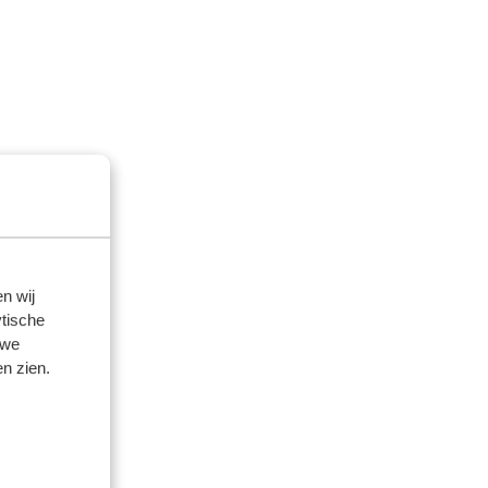
n wij
tische
 we
n zien.