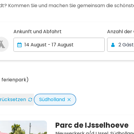
adt? Kommen Sie und machen Sie gemeinsam die schönste
Anzahl der
Ankunft und Abfahrt
Anzahl der
2 Gäs
1 ferienpark)
zurücksetzen
Südholland
Parc de IJsselhoeve
Nieuwerkerk a/d IJssel,
Südhollan