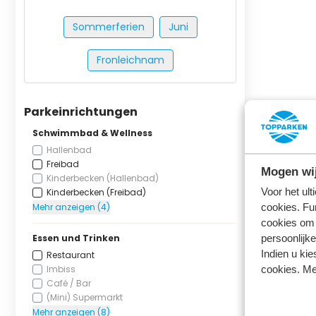
Sommerferien
Juni
Fronleichnam
Parkeinrichtungen
Schwimmbad & Wellness
Hallenbad
Freibad
Mogen wij
Kinderbecken (Hallenbad)
Voor het ul
Kinderbecken (Freibad)
Mehr anzeigen (4)
cookies. Fu
cookies om 
Essen und Trinken
persoonlijke
Indien u kie
Restaurant
Imbiss
cookies. Me
Café / Bar
(Mini) Supermarkt
Mehr anzeigen (8)