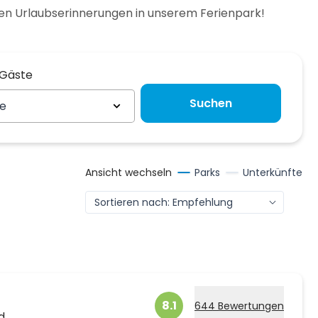
n Urlaubserinnerungen in unserem Ferienpark!
 Gäste
 Gäste
Suchen
te
Ansicht wechseln
Parks
Unterkünfte
8.1
644 Bewertungen
d