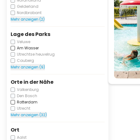
Nordholland
Gelderland
Nordbrabant
Mehr anzeigen (2)
Lage des Parks
Veluwe
Am Wasser
Utrechtse heuvelrug
Cauberg
Mehr anzeigen (9)
Orte in der Nähe
Valkenburg
Den Bosch
Rotterdam
Utrecht
Mehr anzeigen (32)
Ort
Aalst